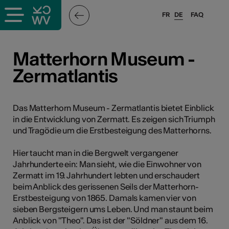
FR
DE
FAQ
ffende &
Matterhorn Museum -
Zermatlantis
nnen
Das Matterhorn Museum - Zermatlantis bietet Einblick
in die Entwicklung von Zermatt. Es zeigen sich Triumph
anstalter
und Tragödie um die Erstbesteigung des Matterhorns.
Hier taucht man in die Bergwelt vergangener
Jahrhunderte ein: Man sieht, wie die Einwohner von
Zermatt im 19. Jahrhundert lebten und erschaudert
beim Anblick des gerissenen Seils der Matterhorn-
n
Erstbesteigung von 1865. Damals kamen vier von
sieben Bergsteigern ums Leben. Und man staunt beim
n
Anblick von "Theo". Das ist der "Söldner" aus dem 16.