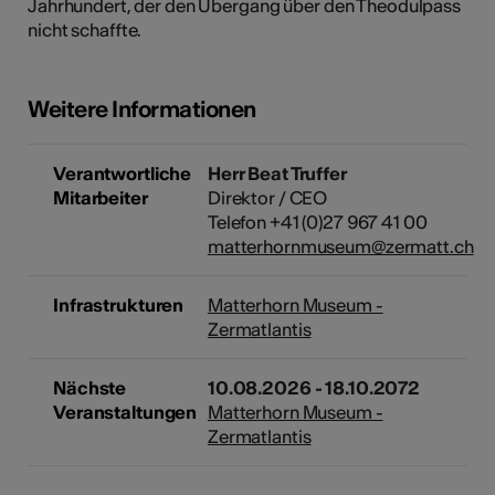
Jahrhundert, der den Übergang über den Theodulpass
nicht schaffte.
Kunst
Weitere Informationen
Verantwortliche
Herr Beat Truffer
Mitarbeiter
Direktor / CEO
Telefon +41 (0)27 967 41 00
matterhornmuseum@zermatt.ch
Infrastrukturen
Matterhorn Museum -
Zermatlantis
Nächste
10.08.2026 - 18.10.2072
Veranstaltungen
Matterhorn Museum -
Zermatlantis