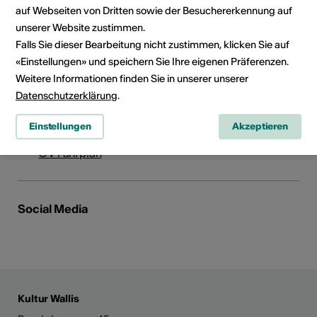
Institution / Organisation
auf Webseiten von Dritten sowie der Besuchererkennung auf
Le Cirque - St-Luc/Chandolin
unserer Website zustimmen.
Falls Sie dieser Bearbeitung nicht zustimmen, klicken Sie auf
Route du Funiculaire 93
«Einstellungen» und speichern Sie Ihre eigenen Präferenzen.
93
Weitere Informationen finden Sie in unserer unserer
3961 St-Luc
Datenschutzerklärung
.
E-Mail
Webseite
Einstellungen
Akzeptieren
Route planen
ÖV Fahrplan
Social Media
Kultur Wallis