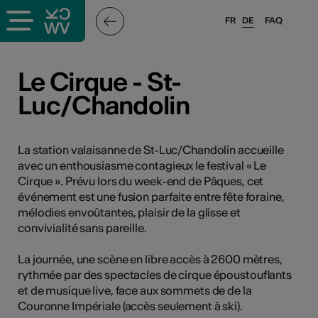
FR
DE
FAQ
ffende &
Le Cirque - St-
Luc/Chandolin
nnen
La station valaisanne de St-Luc/Chandolin accueille
avec un enthousiasme contagieux le festival « Le
anstalter
Cirque ». Prévu lors du week-end de Pâques, cet
événement est une fusion parfaite entre fête foraine,
mélodies envoûtantes, plaisir de la glisse et
convivialité sans pareille.
La journée, une scène en libre accès à 2600 mètres,
n
rythmée par des spectacles de cirque époustouflants
et de musique live, face aux sommets de de la
n
Couronne Impériale (accès seulement à ski).