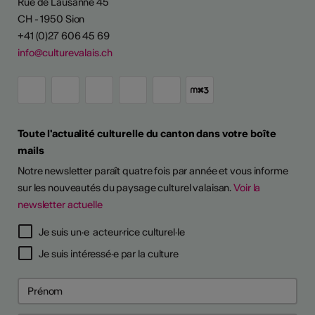
Rue de Lausanne 45
CH - 1950 Sion
+41 (0)27 606 45 69
info@culturevalais.ch
Toute l'actualité culturelle du canton dans votre boîte
mails
Notre newsletter paraît quatre fois par année et vous informe
sur les nouveautés du paysage culturel valaisan.
Voir la
newsletter actuelle
TS D'ARTISTES
Je suis un·e acteur·rice culturel·le
Je suis intéressé·e par la culture