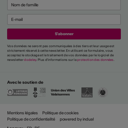
Vos données ne seront pas communiquées à des tiers et leur usage est
strictement réservé à cette newsletter. En utilisant ce formulaire, vous
acceptez le stockage et le traitement de vos données par le logiciel de
newsletter
dodeley
. Plus d'informations sur la
protection des données
.
Avec le soutien de
Union des Villes
Valaisannes
Plus
Mentions légales
Politique de cookies
Politique de confidentialité
powered by indual