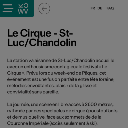
FR
DE
FAQ
ieux culturels
Le Cirque - St-
Luc/Chandolin
stes pros
nisateurs
La station valaisanne de St-Luc/Chandolin accueille
avec un enthousiasme contagieux le festival « Le
Cirque ». Prévu lors du week-end de Pâques, cet
événement est une fusion parfaite entre fête foraine,
r
mélodies envoûtantes, plaisir de la glisse et
convivialité sans pareille.
e·s
La journée, une scène en libre accès à 2600 mètres,
s
rythmée par des spectacles de cirque époustouflants
et de musique live, face aux sommets de de la
Couronne Impériale (accès seulement à ski).
hnique