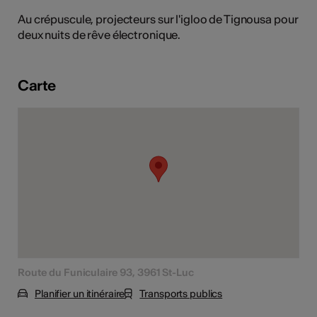
tiques
Au crépuscule, projecteurs sur l'igloo de Tignousa pour
deux nuits de rêve électronique.
s
Carte
Route du Funiculaire 93, 3961 St-Luc
Planifier un itinéraire
Transports publics