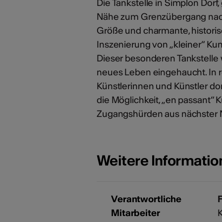
Die Tankstelle in Simplon Dor
Nähe zum Grenzübergang nach I
Größe und charmante, histori
Inszenierung von „kleiner“ K
Dieser besonderen Tankstelle 
neues Leben eingehaucht. In
Künstlerinnen und Künstler dor
die Möglichkeit, „en passant“
Zugangshürden aus nächster N
Weitere Informati
Verantwortliche
Mitarbeiter
K