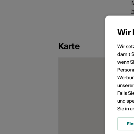
M
h
Wir
Karte
Wir set
damit S
KÜNSTLERPORTRÄTS
wenn Si
Persona
Werbung
unsere
Falls S
und spe
Sie in 
Ein