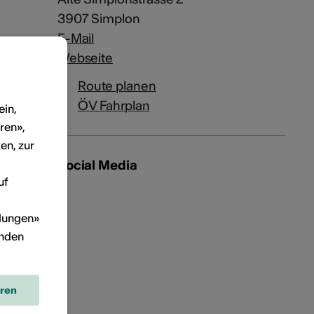
3907 Simplon
E-Mail
Webseite
Route planen
ÖV Fahrplan
ein,
ren»,
en, zur
Social Media
uf
llungen»
inden
eren