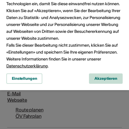
Technologien ein, damit Sie diese einwandfrei nutzen können.
Klicken Sie auf «Akzeptieren», wenn Sie der Bearbeitung Ihrer
Daten zu Statistik- und Analysezwecken, zur Personalisierung
unserer Webseite und zur Personalisierung unserer Werbung
auf Webseiten von Dritten sowie der Besuchererkennung auf
unserer Website zustimmen.
Falls Sie dieser Bearbeitung nicht zustimmen, klicken Sie auf
«Einstellungen» und speichern Sie Ihre eigenen Präferenzen.
Institution / Organisation
Weitere Informationen finden Sie in unserer unserer
Internationales Literaturfestival Leukerbad
Datenschutzerklärung
.
Rathaus
Einstellungen
Akzeptieren
My Leukerbad
3954 Leukerbad
E-Mail
Webseite
Route planen
ÖV Fahrplan