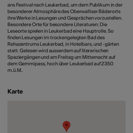
ans Festival nach Leukerbad, um dem Publikum in der
besonderer Atmosphäre des Oberwalliser Bäderorts
ihre Werke in Lesungen und Gesprächen vorzustellen.
Besondere Orte für besondere Literaturen: Die
Kunst
Leseorte spielen in Leukerbad eine Hauptrolle. So
finden Lesungen im trockengelegten Bad des
Rehazentrums Leukerbad, in Hotelbars, und -gärten
statt. Gelesen wird ausserdem auf literarischen
Spaziergängen und am Freitag um Mitternacht auf
dem Gemmipass, hoch über Leukerbad auf 2350
m.ü.M..
Karte