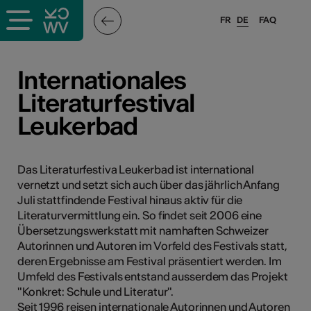
FR
DE
FAQ
ffende &
Internationales
Literaturfestival
Leukerbad
nnen
anstalter
Das Literaturfestiva Leukerbad ist international
vernetzt und setzt sich auch über das jährlich Anfang
Juli stattfindende Festival hinaus aktiv für die
Literaturvermittlung ein. So findet seit 2006 eine
Übersetzungswerkstatt mit namhaften Schweizer
Autorinnen und Autoren im Vorfeld des Festivals statt,
deren Ergebnisse am Festival präsentiert werden. Im
n
Umfeld des Festivals entstand ausserdem das Projekt
n
"Konkret: Schule und Literatur".
Seit 1996 reisen internationale Autorinnen und Autoren