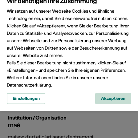
Wir benötigen Ihre Zustimmung
Wir setzen auf unserer Webseite Cookies und ähnliche
Technologien ein, damit Sie diese einwandfrei nutzen können.
Klicken Sie auf «Akzeptieren», wenn Sie der Bearbeitung Ihrer
Daten zu Statistik- und Analysezwecken, zur Personalisierung
la place 28, 1933 Sembrancher
unserer Webseite und zur Personalisierung unserer Werbung
auf Webseiten von Dritten sowie der Besuchererkennung auf
Route planen
ÖV Fahrplan
unserer Website zustimmen.
Falls Sie dieser Bearbeitung nicht zustimmen, klicken Sie auf
«Einstellungen» und speichern Sie Ihre eigenen Präferenzen.
Weitere Informationen finden Sie in unserer unserer
Datenschutzerklärung
.
Einstellungen
Akzeptieren
Institution / Organisation
maé
maison d'art et d'artisanat d'entremont