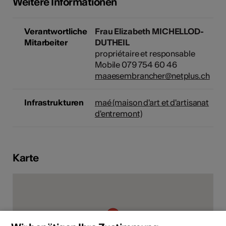
Weitere Informationen
Verantwortliche
Frau Elizabeth MICHELLOD-
Mitarbeiter
DUTHEIL
propriétaire et responsable
Mobile 079 754 60 46
maaesembrancher@netplus.ch
Infrastrukturen
maé (maison d'art et d'artisanat
d'entremont)
Karte