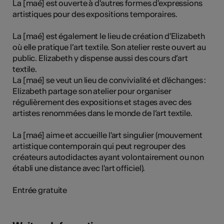
La [maé] est ouverte à d'autres formes d'expressions
artistiques pour des expositions temporaires.
La [maé] est également le lieu de création d'Elizabeth
Kunst
où elle pratique l’art textile. Son atelier reste ouvert au
public. Elizabeth y dispense aussi des cours d’art
textile.
La [maé] se veut un lieu de convivialité et d'échanges :
Elizabeth partage son atelier pour organiser
régulièrement des expositions et stages avec des
artistes renommées dans le monde de l’art textile.
La [maé] aime et accueille l'art singulier (mouvement
artistique contemporain qui peut regrouper des
créateurs autodidactes ayant volontairement ou non
établi une distance avec l'art officiel).
Entrée gratuite