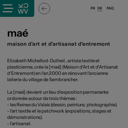
FR
DE
FAQ
ffende &
maé
maison d'art et d'artisanat d'entremont
nnen
Elizabeth Michellod-Dutheil , artiste textile et
plasticienne, crée la [maé] (Maison d’Art et d’Artisanat
anstalter
d’Entremont) en l'an 2000 en rénovant l'ancienne
laiterie du village de Sembrancher.
La [maé] devient un lieu d'exposition permanente
ordonnée autour de trois thèmes :
- les Reines du Valais (dessin, peinture, photographie).
n
- l'art textile et le patchwork (expositions, stages et
démonstrations).
n
- l'artisanat.