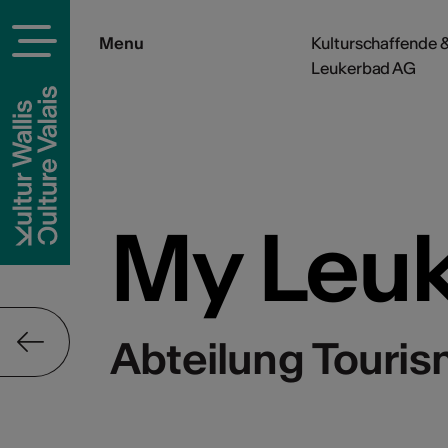
Menu
Kulturschaffende &
Leukerbad AG
My Leu
Abteilung Touri