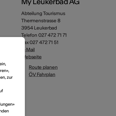
My Leukerbad AG
Abteilung Tourismus
Thermenstrasse 8
3954 Leukerbad
Telefon 027 472 71 71
Fax 027 472 71 51
E-Mail
Webseite
ein,
Route planen
ren»,
ÖV Fahrplan
en, zur
uf
llungen»
inden