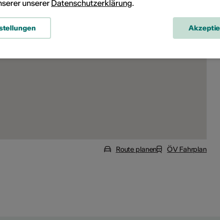
unserer unserer
Datenschutzerklärung
.
stellungen
Akzepti
Route planen
ÖV Fahrplan