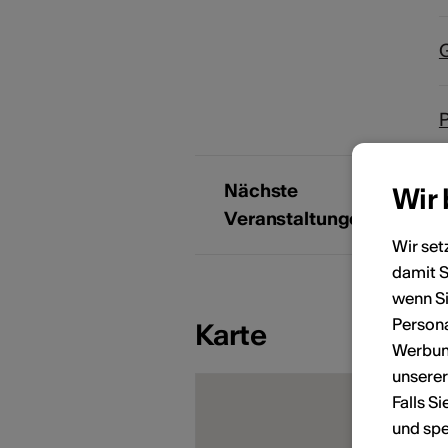
G
Nächste
Wir
Veranstaltungen
Wir set
damit S
KÜNSTLERPORTRÄTS
wenn Si
Persona
Karte
Werbung
unsere
Falls S
und spe