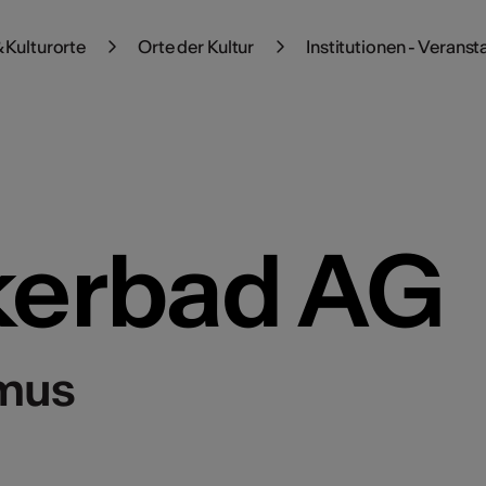
 Kulturorte
Orte der Kultur
Institutionen - Veranst
kerbad AG
smus