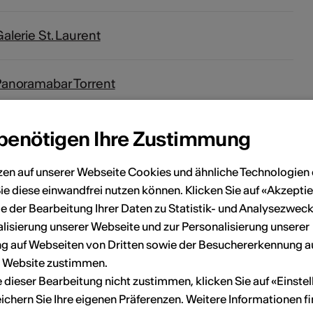
alerie St. Laurent
Panoramabar Torrent
08.08.2026
 benötigen Ihre Zustimmung
Summer Acts - Musiknächte unter freiem Himmel
zen auf unserer Webseite Cookies und ähnliche Technologien 
ie diese einwandfrei nutzen können. Klicken Sie auf «Akzeptie
e der Bearbeitung Ihrer Daten zu Statistik- und Analysezweck
lisierung unserer Webseite und zur Personalisierung unserer
 auf Webseiten von Dritten sowie der Besuchererkennung a
r Website zustimmen.
ie dieser Bearbeitung nicht zustimmen, klicken Sie auf «Einste
ichern Sie Ihre eigenen Präferenzen. Weitere Informationen f