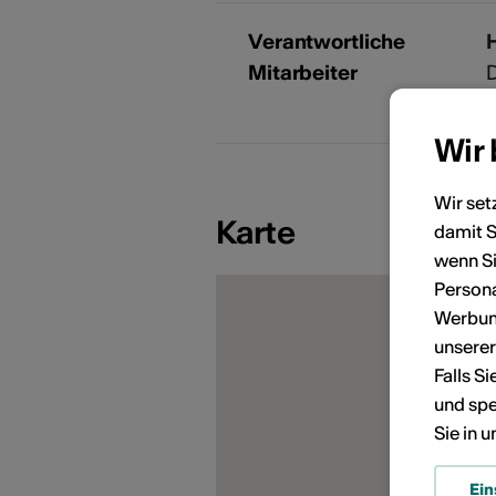
Verantwortliche
Mitarbeiter
D
i
Wir
Wir set
Karte
damit S
KÜNSTLERPORTRÄTS
wenn Si
Persona
Werbung
unsere
Falls S
und spe
Sie in 
Ein