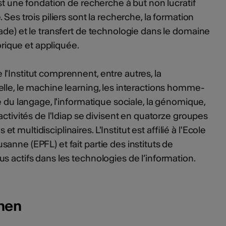
st une fondation de recherche à but non lucratif
Ses trois piliers sont la recherche, la formation
ade) et le transfert de technologie dans le domaine
éorique et appliquée.
'Institut comprennent, entre autres, la
lle, le machine learning, les interactions homme-
e du langage, l'informatique sociale, la génomique,
activités de l'Idiap se divisent en quatorze groupes
multidisciplinaires. L'Institut est affilié à l'Ecole
anne (EPFL) et fait partie des instituts de
s actifs dans les technologies de l’information.
onen