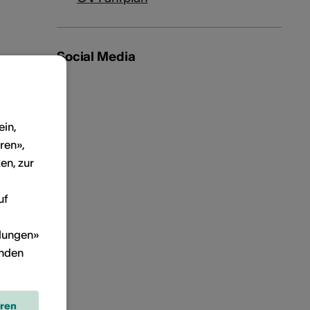
Social Media
ein,
ren»,
en, zur
uf
llungen»
inden
eren