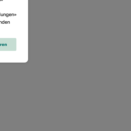
llungen»
inden
eren