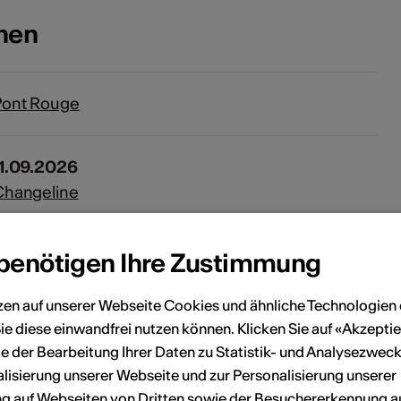
onen
Pont Rouge
11.09.2026
Changeline
24.10.2026
 benötigen Ihre Zustimmung
ELEINE
zen auf unserer Webseite Cookies und ähnliche Technologien 
ie diese einwandfrei nutzen können. Klicken Sie auf «Akzeptie
25.03.2027
e der Bearbeitung Ihrer Daten zu Statistik- und Analysezweck
Greg Duth
lisierung unserer Webseite und zur Personalisierung unserer
 auf Webseiten von Dritten sowie der Besuchererkennung a