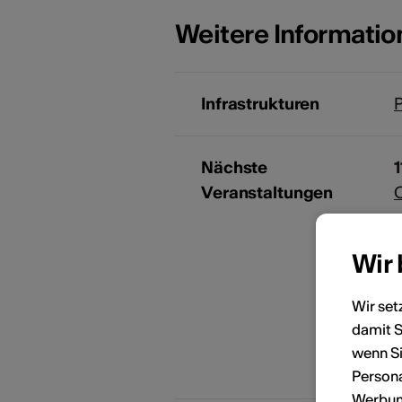
Weitere Informati
Infrastrukturen
Nächste
Veranstaltungen
Wir
Wir set
damit S
wenn Si
Persona
Werbung