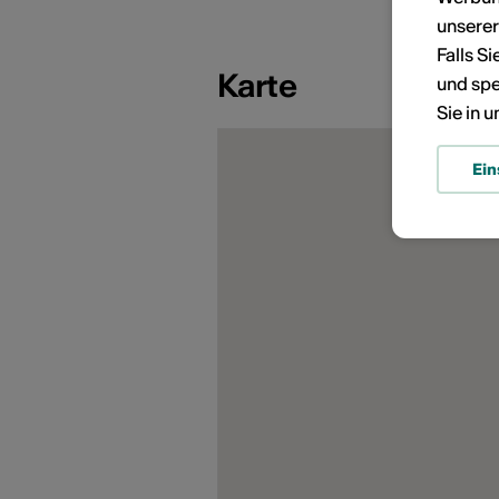
KÜNSTLERPORTRÄTS
unsere
Falls S
Karte
und spe
Sie in 
Ein