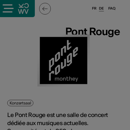
FR
DE
FAQ
ffende &
Pont Rouge
Pont Rouge
nnen
stalter
Konzertsaal
n
Le Pont Rouge est une salle de concert
n
dédiée aux musiques actuelles.