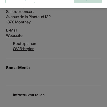
Pont Rouge
Salle de concert
Avenue de la Plantaud 122
1870 Monthey
E-Mail
Webseite
Route planen
ÖV Fahrplan
Social Media
Infrastruktur teilen