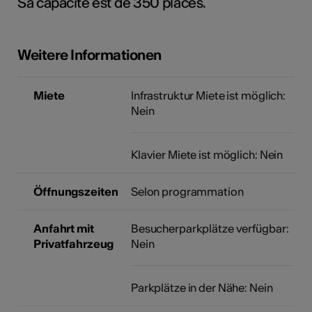
Sa capacité est de 350 places.
Weitere Informationen
Kunst
Miete
Infrastruktur Miete ist möglich:
Nein
Klavier Miete ist möglich: Nein
Öffnungszeiten
Selon programmation
Anfahrt mit
Besucherparkplätze verfügbar:
Privatfahrzeug
Nein
Parkplätze in der Nähe: Nein