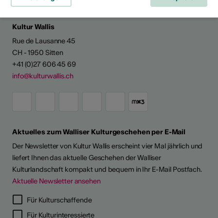
Kultur Wallis
Rue de Lausanne 45
CH - 1950 Sitten
+41 (0)27 606 45 69
info@kulturwallis.ch
Aktuelles zum Walliser Kulturgeschehen per E-Mail
Der Newsletter von Kultur Wallis erscheint vier Mal jährlich und
liefert Ihnen das aktuelle Geschehen der Walliser
Kulturlandschaft kompakt und bequem in Ihr E-Mail Postfach.
Aktuelle Newsletter ansehen
Für Kulturschaffende
Für Kulturinteressierte