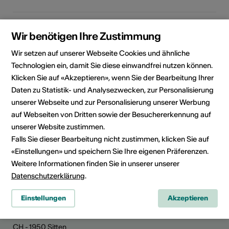
Rubrik
Kulturbereich
Wir benötigen Ihre Zustimmung
Bildende Kunst, Film, Literatur,
Kulturgut
Wir setzen auf unserer Webseite Cookies und ähnliche
Technologien ein, damit Sie diese einwandfrei nutzen können.
Kategorie
Klicken Sie auf «Akzeptieren», wenn Sie der Bearbeitung Ihrer
Wettbewerbe /
Daten zu Statistik- und Analysezwecken, zur Personalisierung
Ausschreibungen
unserer Webseite und zur Personalisierung unserer Werbung
auf Webseiten von Dritten sowie der Besuchererkennung auf
unserer Website zustimmen.
Falls Sie dieser Bearbeitung nicht zustimmen, klicken Sie auf
News teilen
«Einstellungen» und speichern Sie Ihre eigenen Präferenzen.
Weitere Informationen finden Sie in unserer unserer
Datenschutzerklärung
.
Einstellungen
Akzeptieren
Kultur Wallis
Rue de Lausanne 45
CH - 1950 Sitten