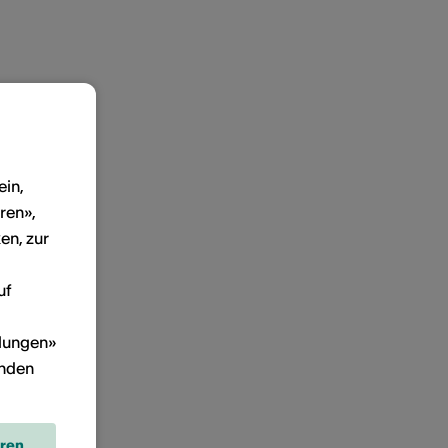
ein,
ren»,
en, zur
uf
llungen»
inden
eren