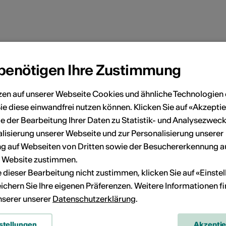
onen
 benötigen Ihre Zustimmung
zen auf unserer Webseite Cookies und ähnliche Technologien 
ultur Wallis News
ie diese einwandfrei nutzen können. Klicken Sie auf «Akzeptie
Rue de Lausanne 45
e der Bearbeitung Ihrer Daten zu Statistik- und Analysezweck
1950 Sion
lisierung unserer Webseite und zur Personalisierung unserer
elefon + 41 (0)27 606 45 69
 auf Webseiten von Dritten sowie der Besuchererkennung a
-Mail
r Website zustimmen.
Webseite
ie dieser Bearbeitung nicht zustimmen, klicken Sie auf «Einste
ichern Sie Ihre eigenen Präferenzen. Weitere Informationen f
unserer unserer
Datenschutzerklärung
.
stellungen
Akzepti