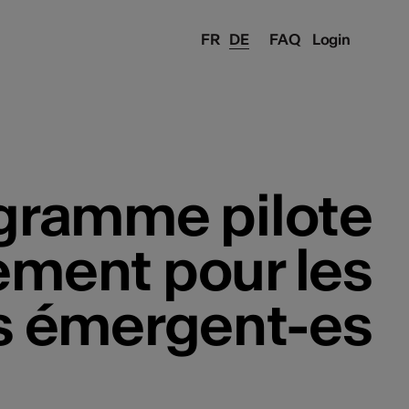
FR
DE
FAQ
Login
gramme pilote
ment pour les
es émergent-es