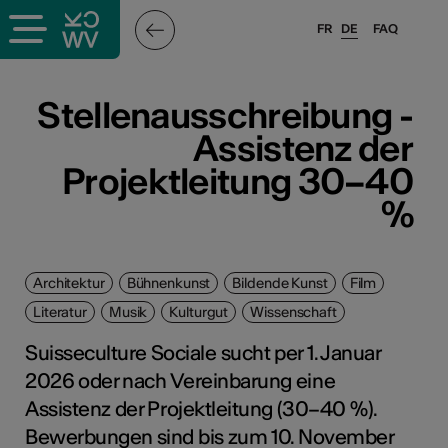
FR
DE
FAQ
Stellenausschreibung -
Assistenz der
Projektleitung 30–40
%
Architektur
Bühnenkunst
Bildende Kunst
Film
Literatur
Musik
Kulturgut
Wissenschaft
Suisseculture Sociale sucht per 1. Januar
2026 oder nach Vereinbarung eine
Assistenz der Projektleitung (30–40 %).
Bewerbungen sind bis zum 10. November