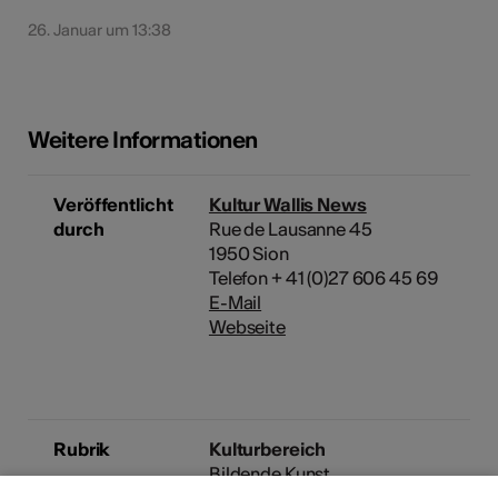
26. Januar um 13:38
Weitere Informationen
Veröffentlicht
Kultur Wallis News
durch
Rue de Lausanne 45
1950 Sion
Telefon + 41 (0)27 606 45 69
E-Mail
Webseite
Rubrik
Kulturbereich
Bildende Kunst