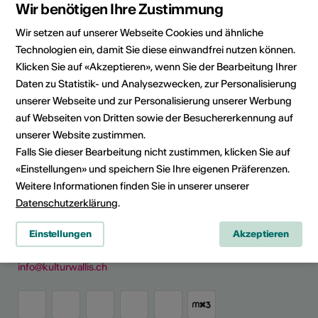
Wir benötigen Ihre Zustimmung
Kategorie
Wettbewerbe /
Wir setzen auf unserer Webseite Cookies und ähnliche
Ausschreibungen
Technologien ein, damit Sie diese einwandfrei nutzen können.
Klicken Sie auf «Akzeptieren», wenn Sie der Bearbeitung Ihrer
Daten zu Statistik- und Analysezwecken, zur Personalisierung
unserer Webseite und zur Personalisierung unserer Werbung
auf Webseiten von Dritten sowie der Besuchererkennung auf
News teilen
unserer Website zustimmen.
Falls Sie dieser Bearbeitung nicht zustimmen, klicken Sie auf
«Einstellungen» und speichern Sie Ihre eigenen Präferenzen.
Weitere Informationen finden Sie in unserer unserer
Kultur Wallis
Datenschutzerklärung
.
Rue de Lausanne 45
CH - 1950 Sitten
Einstellungen
Akzeptieren
+41 (0)27 606 45 69
info@kulturwallis.ch