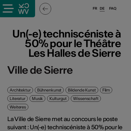
FR
DE
FAQ
Un(-e) techniscéniste à
50% pour le Théâtre
Les Halles de Sierre
Ville de Sierre
Architektur
Bühnenkunst
Bildende Kunst
Film
Literatur
Musik
Kulturgut
Wissenschaft
Weiteres
La Ville de Sierre met au concours le poste
suivant : Un(-e) techniscéniste à 50% pour le