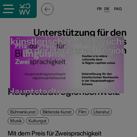
FR
DE
FAQ
Unterstützung für den
Unterstützung für den
künstlerischen Nachwuchs
künstlerischen Nachwuchs
in der Hauptstadtregion
in der Hauptstadtregion
Hauptstadtregionschweiz
Hauptstadtregionschweiz
Bühnenkunst
Bildende Kunst
Film
Literatur
Musik
Kulturgut
Mit dem Preis für Zweisprachigkeit