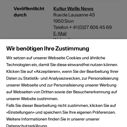
Veröffentlicht
Kultur Wallis News
durch
Rue de Lausanne 45
1950 Sion
Telefon + 41 (0)27 606 45 69
E-Mail
Webseite
Wir benötigen Ihre Zustimmung
Wir setzen auf unserer Webseite Cookies und ähnliche
Technologien ein, damit Sie diese einwandfrei nutzen können.
Rubrik
Kulturbereich
Klicken Sie auf «Akzeptieren», wenn Sie der Bearbeitung Ihrer
Bühnenkunst, Bildende Kunst,
Daten zu Statistik- und Analysezwecken, zur Personalisierung
Film, Literatur, Musik, Kulturgut
unserer Webseite und zur Personalisierung unserer Werbung
auf Webseiten von Dritten sowie der Besuchererkennung auf
Kategorie
unserer Website zustimmen.
Wettbewerbe /
Falls Sie dieser Bearbeitung nicht zustimmen, klicken Sie auf
Ausschreibungen
«Einstellungen» und speichern Sie Ihre eigenen Präferenzen.
Weitere Informationen finden Sie in unserer unserer
Datenschutzerklärung
.