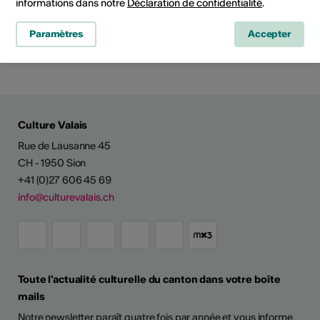
informations dans notre
Déclaration de confidentialité
.
Paramètres
Accepter
Partager l'actualité
Culture Valais
Rue de Lausanne 45
CH - 1950 Sion
+41 (0)27 606 45 69
info@culturevalais.ch
Toute l'actualité culturelle du canton dans votre boîte
mails
Notre newsletter paraît quatre fois par année et vous informe