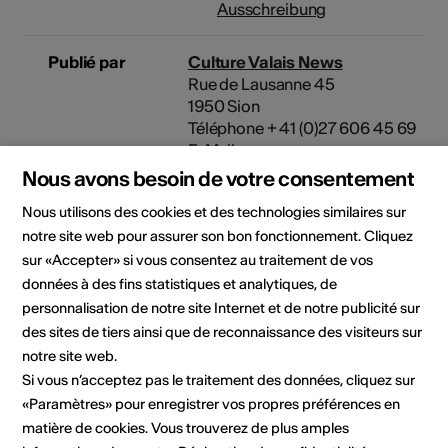
Ausschreibung
Publié par
Culture Valais News
Rue de Lausanne 45
1950 Sion
Téléphone + 41 (0)27 606 45 69
E-Mail
Site Internet
Nous avons besoin de votre consentement
Nous utilisons des cookies et des technologies similaires sur
notre site web pour assurer son bon fonctionnement. Cliquez
sur «Accepter» si vous consentez au traitement de vos
Domaine
Domaine culturel
données à des fins statistiques et analytiques, de
Arts de la scène, Arts visuels,
personnalisation de notre site Internet et de notre publicité sur
Cinéma, Littérature, Musique,
des sites de tiers ainsi que de reconnaissance des visiteurs sur
Patrimoine culturel
notre site web.
Si vous n’acceptez pas le traitement des données, cliquez sur
Catégorie
«Paramètres» pour enregistrer vos propres préférences en
Appels à projet / concours
matière de cookies. Vous trouverez de plus amples