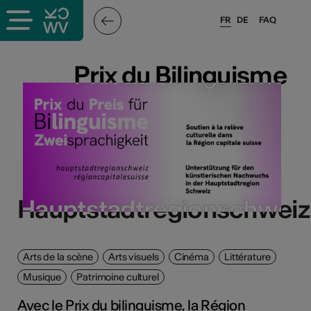
FR
DE
FAQ
Prix du Bilinguisme
Prix du Bilinguisme
Hauptstadtregionschweiz
Hauptstadtregionschweiz
Arts de la scène
Arts visuels
Cinéma
Littérature
Musique
Patrimoine culturel
Avec le Prix du bilinguisme, la Région