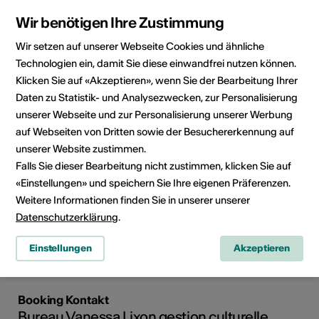
Wir benötigen Ihre Zustimmung
Wir setzen auf unserer Webseite Cookies und ähnliche
Technologien ein, damit Sie diese einwandfrei nutzen können.
Klicken Sie auf «Akzeptieren», wenn Sie der Bearbeitung Ihrer
Anbieter
Pauline Epiney
Daten zu Statistik- und Analysezwecken, zur Personalisierung
rue du Grand-Pont 22
unserer Webseite und zur Personalisierung unserer Werbung
1950 Sion
Mobile 079 709 52 75
auf Webseiten von Dritten sowie der Besuchererkennung auf
E-Mail
unserer Website zustimmen.
Webseite
Falls Sie dieser Bearbeitung nicht zustimmen, klicken Sie auf
«Einstellungen» und speichern Sie Ihre eigenen Präferenzen.
Weitere Informationen finden Sie in unserer unserer
Datenschutzerklärung
.
Kulturbereiche
Bühnenkunst
Einstellungen
Akzeptieren
Booking Kontakt
Bureau Vanessa Lixon gestion culturelle