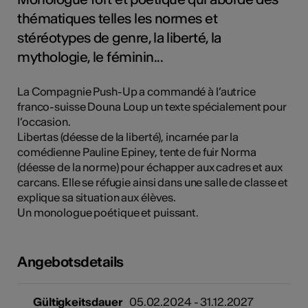
thématiques telles les normes et
stéréotypes de genre, la liberté, la
mythologie, le féminin...
La Compagnie Push-Up a commandé à l’autrice
franco-suisse Douna Loup un texte spécialement pour
l’occasion.
Libertas (déesse de la liberté), incarnée par la
comédienne Pauline Epiney, tente de fuir Norma
(déesse de la norme) pour échapper aux cadres et aux
carcans. Elle se réfugie ainsi dans une salle de classe et
explique sa situation aux élèves.
Un monologue poétique et puissant.
Angebotsdetails
Gültigkeitsdauer
05.02.2024 - 31.12.2027