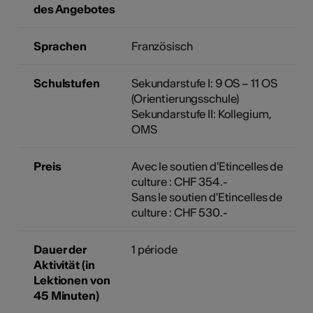
des Angebotes
Sprachen
Französisch
Schulstufen
Sekundarstufe I: 9 OS – 11 OS
(Orientierungsschule)
Sekundarstufe II: Kollegium,
OMS
Preis
Avec le soutien d'Etincelles de
culture : CHF 354.-
Sans le soutien d'Etincelles de
culture : CHF 530.-
Dauer der
1 période
Aktivität (in
Lektionen von
45 Minuten)