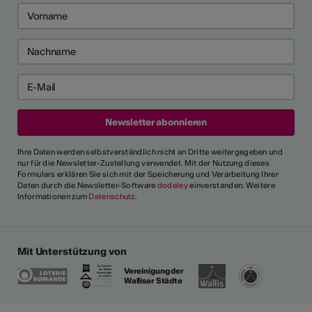
 2026
 2026
e anzeigen
ch als
lle/r
fende/r
Ihre Daten werden selbstverständlich nicht an Dritte weitergegeben und
nur für die Newsletter-Zustellung verwendet. Mit der Nutzung dieses
Formulars erklären Sie sich mit der Speicherung und Verarbeitung Ihrer
Daten durch die Newsletter-Software
dodeley
einverstanden. Weitere
Informationen zum
Datenschutz
.
 die allgemeinen und
 fest, die es für verschiedene
e Person als "professionell
erkennen. Ein
Mit Unterstützung von
s erklärt ausserdem den
gen Ausdrücken.
Vereinigung der
Walliser Städte