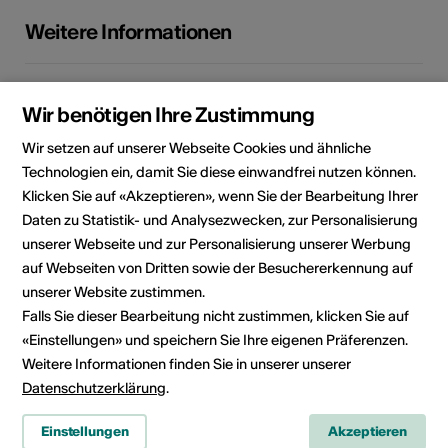
Weitere Informationen
Projektart
Schulische Workshops
Wir benötigen Ihre Zustimmung
Durchführungsort
Médiathèque Valais - Martigny,
Wir setzen auf unserer Webseite Cookies und ähnliche
Avenue de la Gare 15, 1920
Technologien ein, damit Sie diese einwandfrei nutzen können.
Martigny
Klicken Sie auf «Akzeptieren», wenn Sie der Bearbeitung Ihrer
Daten zu Statistik- und Analysezwecken, zur Personalisierung
unserer Webseite und zur Personalisierung unserer Werbung
Anbieter
Mediathek Wallis - Martigny
auf Webseiten von Dritten sowie der Besuchererkennung auf
Av. de la Gare 15
unserer Website zustimmen.
1920 Martigny
Falls Sie dieser Bearbeitung nicht zustimmen, klicken Sie auf
Telefon +41 (0)27 607 15 40
«Einstellungen» und speichern Sie Ihre eigenen Präferenzen.
E-Mail
Weitere Informationen finden Sie in unserer unserer
Webseite
Datenschutzerklärung
.
Einstellungen
Akzeptieren