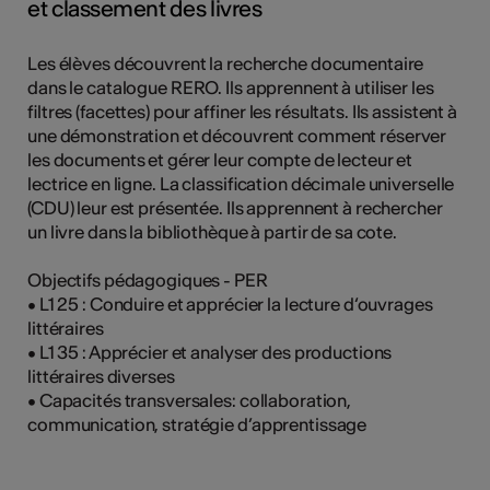
et classement des livres
Les élèves découvrent la recherche documentaire
dans le catalogue RERO. Ils apprennent à utiliser les
filtres (facettes) pour affiner les résultats. Ils assistent à
une démonstration et découvrent comment réserver
les documents et gérer leur compte de lecteur et
lectrice en ligne. La classification décimale universelle
(CDU) leur est présentée. Ils apprennent à rechercher
un livre dans la bibliothèque à partir de sa cote.
Objectifs pédagogiques - PER
• L1 25 : Conduire et apprécier la lecture d‘ouvrages
littéraires
• L1 35 : Apprécier et analyser des productions
littéraires diverses
• Capacités transversales: collaboration,
communication, stratégie d’apprentissage