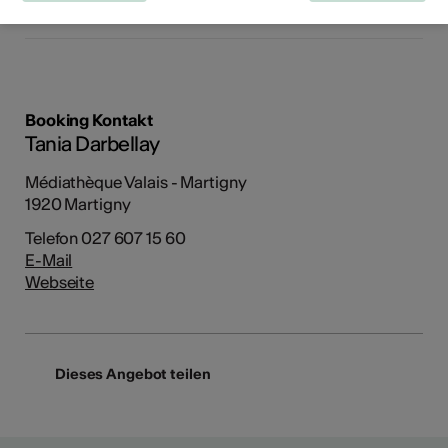
Kulturbereiche
Literatur
Booking Kontakt
Tania Darbellay
Médiathèque Valais - Martigny
1920 Martigny
Telefon 027 607 15 60
E-Mail
Webseite
Dieses Angebot teilen