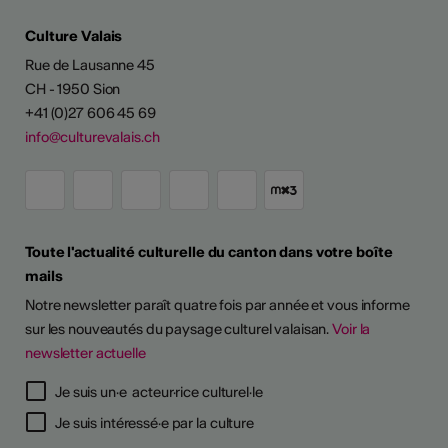
Culture Valais
Rue de Lausanne 45
CH - 1950 Sion
+41 (0)27 606 45 69
info@culturevalais.ch
Toute l'actualité culturelle du canton dans votre boîte
mails
Notre newsletter paraît quatre fois par année et vous informe
sur les nouveautés du paysage culturel valaisan.
Voir la
newsletter actuelle
TS D'ARTISTES
Je suis un·e acteur·rice culturel·le
Je suis intéressé·e par la culture