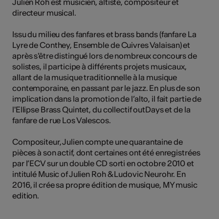
Julien Roh est musicien, altiste, compositeur et
tiques
directeur musical.
s
Issu du milieu des fanfares et brass bands (fanfare La
Lyre de Conthey, Ensemble de Cuivres Valaisan) et
après s'être distingué lors de nombreux concours de
solistes, il participe à différents projets musicaux,
allant de la musique traditionnelle à la musique
contemporaine, en passant par le jazz. En plus de son
implication dans la promotion de l’alto, il fait partie de
l'Ellipse Brass Quintet, du collectif outDays et de la
fanfare de rue Los Valescos.
Compositeur, Julien compte une quarantaine de
pièces à son actif, dont certaines ont été enregistrées
par l’ECV sur un double CD sorti en octobre 2010 et
intitulé Music of Julien Roh & Ludovic Neurohr. En
2016, il crée sa propre édition de musique, MY music
edition.