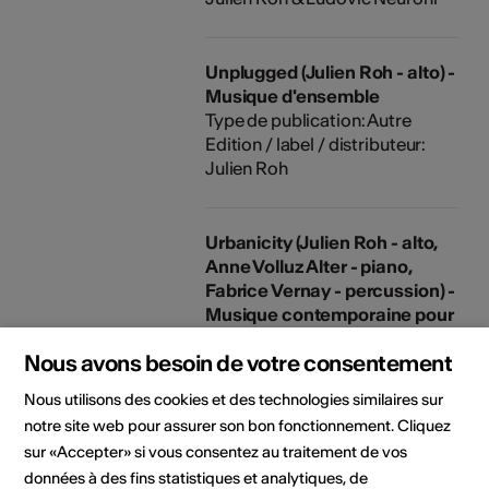
Unplugged (Julien Roh - alto) -
Musique d'ensemble
Type de publication: Autre
Edition / label / distributeur:
Julien Roh
Urbanicity (Julien Roh - alto,
Anne Volluz Alter - piano,
Fabrice Vernay - percussion) -
Musique contemporaine pour
alto
Nous avons besoin de votre consentement
Type de publication: CD
Edition / label / distributeur:
Nous utilisons des cookies et des technologies similaires sur
Julien Roh
notre site web pour assurer son bon fonctionnement. Cliquez
sur «Accepter» si vous consentez au traitement de vos
Documents
Bio
données à des fins statistiques et analytiques, de