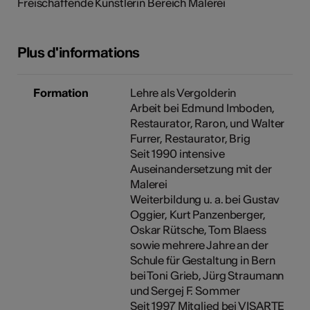
Freischaffende Künstlerin Bereich Malerei
tiques
s
Plus d'informations
Formation
Lehre als Vergolderin
Arbeit bei Edmund Imboden,
Restaurator, Raron, und Walter
Furrer, Restaurator, Brig
Seit 1990 intensive
Auseinandersetzung mit der
Malerei
Weiterbildung u. a. bei Gustav
Oggier, Kurt Panzenberger,
Oskar Rütsche, Tom Blaess
sowie mehrere Jahre an der
Schule für Gestaltung in Bern
bei Toni Grieb, Jürg Straumann
und Sergej F. Sommer
Seit 1997 Mitglied bei VISARTE