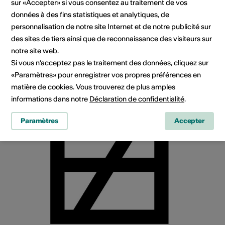
sur «Accepter» si vous consentez au traitement de vos
données à des fins statistiques et analytiques, de
Allée de la Ferme-Asile 1, 1950 Sion
personnalisation de notre site Internet et de notre publicité sur
Planifier un itinéraire
Transports publics
des sites de tiers ainsi que de reconnaissance des visiteurs sur
notre site web.
Si vous n’acceptez pas le traitement des données, cliquez sur
«Paramètres» pour enregistrer vos propres préférences en
matière de cookies. Vous trouverez de plus amples
informations dans notre
Déclaration de confidentialité
.
Paramètres
Accepter