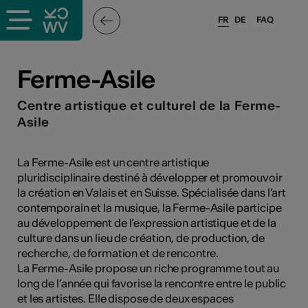
FR
DE
FAQ
ieux culturels
Ferme-Asile
stes pros
Centre artistique et culturel de la Ferme-
Asile
nisateurs
La Ferme-Asile est un centre artistique
pluridisciplinaire destiné à développer et promouvoir
la création en Valais et en Suisse. Spécialisée dans l’art
r
contemporain et la musique, la Ferme-Asile participe
au développement de l’expression artistique et de la
e·s
culture dans un lieu de création, de production, de
recherche, de formation et de rencontre.
s
La Ferme-Asile propose un riche programme tout au
long de l’année qui favorise la rencontre entre le public
hnique
et les artistes. Elle dispose de deux espaces