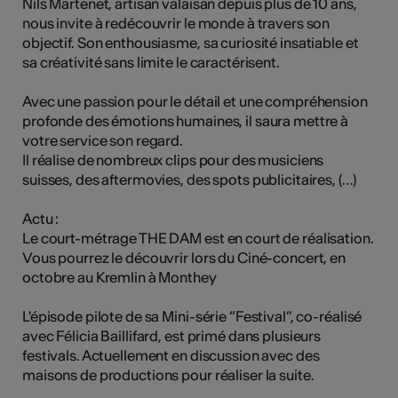
Nils Martenet, artisan valaisan depuis plus de 10 ans,
tiques
nous invite à redécouvrir le monde à travers son
objectif. Son enthousiasme, sa curiosité insatiable et
s
sa créativité sans limite le caractérisent.
Avec une passion pour le détail et une compréhension
profonde des émotions humaines, il saura mettre à
votre service son regard.
Il réalise de nombreux clips pour des musiciens
suisses, des aftermovies, des spots publicitaires, (…)
Actu :
Le court-métrage THE DAM est en court de réalisation.
Vous pourrez le découvrir lors du Ciné-concert, en
octobre au Kremlin à Monthey
L'épisode pilote de sa Mini-série “Festival”, co-réalisé
avec Félicia Baillifard, est primé dans plusieurs
festivals. Actuellement en discussion avec des
maisons de productions pour réaliser la suite.