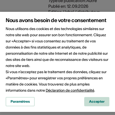
Type de publication: Autre
Publié en: 12.09.2026
Edition / label / distributeur:
Projet Noir Brouillard
Nous avons besoin de votre consentement
Nous utilisons des cookies et des technologies similaires sur
INMERSO est un projet
notre site web pour assurer son bon fonctionnement. Cliquez
artistique immersif qui plonge
sur «Accepter» si vous consentez au traitement de vos
le public au cœur des
données à des fins statistiques et analytiques, de
sonorités et des images
personnalisation de notre site Internet et de notre publicité sur
saisissantes de la Patagonie.
des sites de tiers ainsi que de reconnaissance des visiteurs sur
En collaboration avec Vouipe,
notre site web.
découvrez un spectacle
Si vous n’acceptez pas le traitement des données, cliquez sur
original ainsi qu'une
«Paramètres» pour enregistrer vos propres préférences en
exposition photo le 19.12.24
matière de cookies. Vous trouverez de plus amples
au Crochetan.
informations dans notre
Déclaration de confidentialité
.
Type de publication: Autre
Publié en: 19.12.2024
Paramètres
Accepter
Edition / label / distributeur:
Association Moop