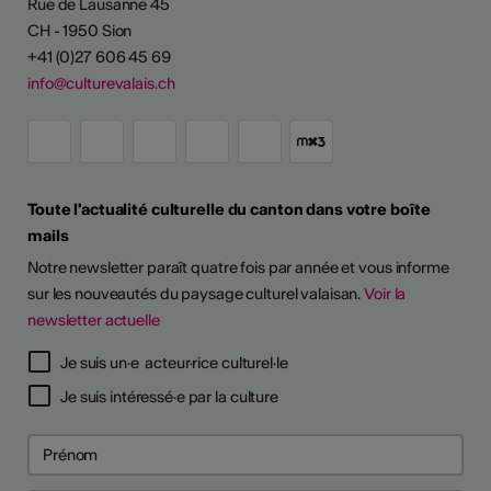
Rue de Lausanne 45
CH - 1950 Sion
+41 (0)27 606 45 69
info@culturevalais.ch
Toute l'actualité culturelle du canton dans votre boîte
mails
Notre newsletter paraît quatre fois par année et vous informe
sur les nouveautés du paysage culturel valaisan.
Voir la
newsletter actuelle
TS D'ARTISTES
Je suis un·e acteur·rice culturel·le
Je suis intéressé·e par la culture