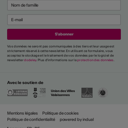
Vos données ne seront pas communiquées à des tiers et leur usage est
strictement réservé à cette newsletter. En utilisant ce formulaire, vous
acceptez le stockage et le traitement de vos données par le logiciel de
newsletter
dodeley
. Plus d'informations sur la
protection des données
.
Avec le soutien de
Union des Villes
Valaisannes
Plus
Mentions légales
Politique de cookies
Politique de confidentialité
powered by indual