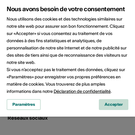
Nous avons besoin de votre consentement
Domaine culturel
Nous utilisons des cookies et des technologies similaires sur
Arts de la scène, Arts visuels
notre site web pour assurer son bon fonctionnement. Cliquez
sur «Accepter» si vous consentez au traitement de vos
données à des fins statistiques et analytiques, de
personnalisation de notre site Internet et de notre publicité sur
Contact direct
des sites de tiers ainsi que de reconnaissance des visiteurs sur
Madame
notre site web.
Marie Jambers
Si vous n’acceptez pas le traitement des données, cliquez sur
Le Moulin 19
3973 Venthône
«Paramètres» pour enregistrer vos propres préférences en
matière de cookies. Vous trouverez de plus amples
Mobile +41795310687
informations dans notre
Déclaration de confidentialité
.
E-Mail
Paramètres
Accepter
Réseaux sociaux