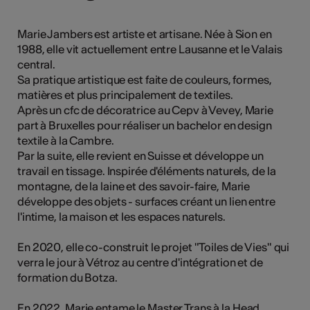
tiques
Marie Jambers est artiste et artisane. Née à Sion en
s
1988, elle vit actuellement entre Lausanne et le Valais
central.
Sa pratique artistique est faite de couleurs, formes,
matières et plus principalement de textiles.
Après un cfc de décoratrice au Cepv à Vevey, Marie
part à Bruxelles pour réaliser un bachelor en design
textile à la Cambre.
Par la suite, elle revient en Suisse et développe un
travail en tissage. Inspirée d'éléments naturels, de la
montagne, de la laine et des savoir-faire, Marie
développe des objets - surfaces créant un lien entre
l'intime, la maison et les espaces naturels.
En 2020, elle co-construit le projet "Toiles de Vies" qui
verra le jour à Vétroz au centre d'intégration et de
formation du Botza.
En 2022, Marie entame le Master Trans à la Head