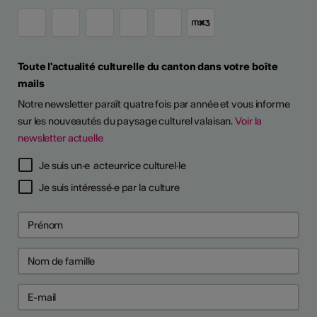
Toute l'actualité culturelle du canton dans votre boîte
mails
Notre newsletter paraît quatre fois par année et vous informe
sur les nouveautés du paysage culturel valaisan.
Voir la
newsletter actuelle
TS D'ARTISTES
Je suis un·e acteur·rice culturel·le
Je suis intéressé·e par la culture