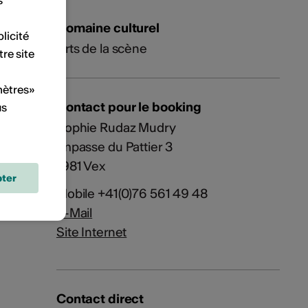
s
Domaine culturel
licité
Arts de la scène
tre site
mètres»
Contact pour le booking
us
Sophie Rudaz Mudry
Impasse du Pattier 3
1981 Vex
ter
Mobile +41(0)76 561 49 48
E-Mail
Site Internet
Contact direct