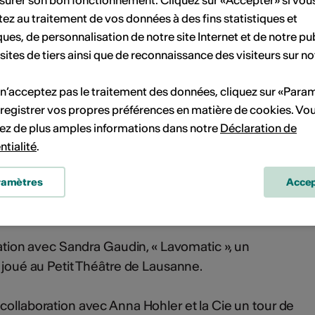
surer son bon fonctionnement. Cliquez sur «Accepter» si vou
tervient avec Perlamusica dans Les Pique-Niques
ez au traitement de vos données à des fins statistiques et
es en musique qui ont lieu en Valais chaque été.
ques, de personnalisation de notre site Internet et de notre pub
 sites de tiers ainsi que de reconnaissance des visiteurs sur no
 Le roi Lear », de Shakespeare, avec le Clédar de la
 n’acceptez pas le traitement des données, cliquez sur «Para
registrer vos propres préférences en matière de cookies. Vo
ollection Nunc « Et si l'histoire finissait bien?... », un
ez de plus amples informations dans notre
Déclaration de
ntialité
.
Boegli.
ramètres
Accep
la nuit », à la Parfumerie à Genève, mis en scène par
oration avec Sandra Gaudin, « Lavomatic », un
t joué au Petit Théâtre de Lausanne.
collaboration avec Anna Hohler et la Cie un tour de