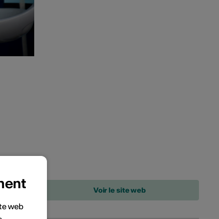
ment
ite web