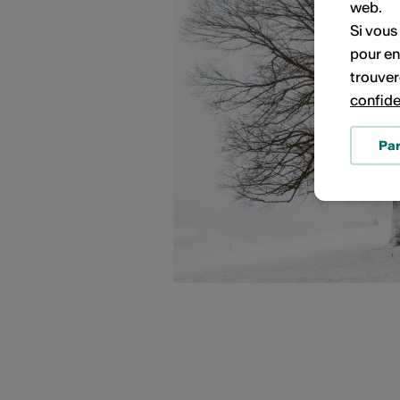
PORTRAITS D'ARTISTES
web.
Si vous
pour en
trouver
confide
Pa