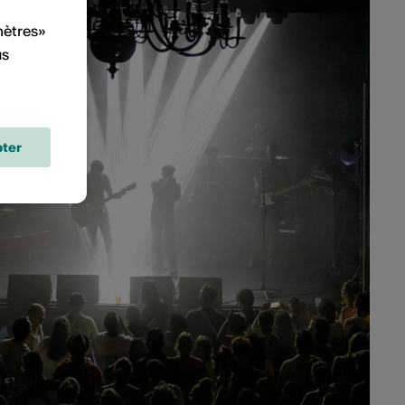
mètres»
us
ter