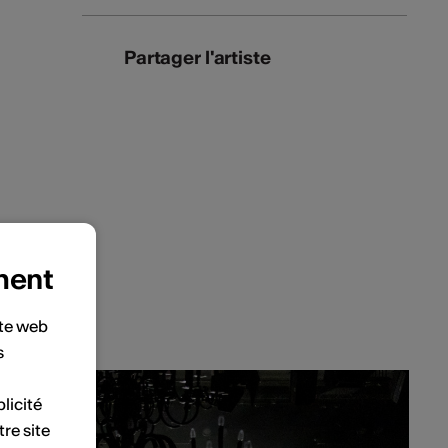
Partager l'artiste
ment
ite web
s
licité
tre site