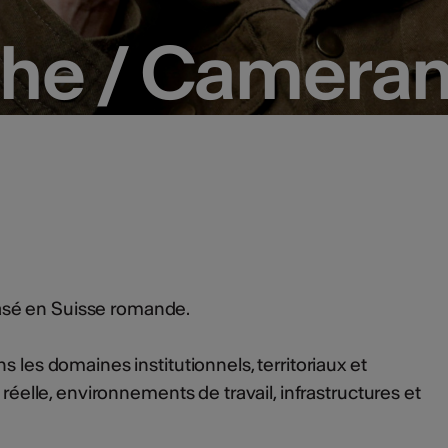
phe / Camera
phe / Camera
sé en Suisse romande.
s les domaines institutionnels, territoriaux et
 réelle, environnements de travail, infrastructures et