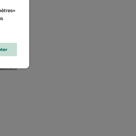
mètres»
us
ter
nce.htm