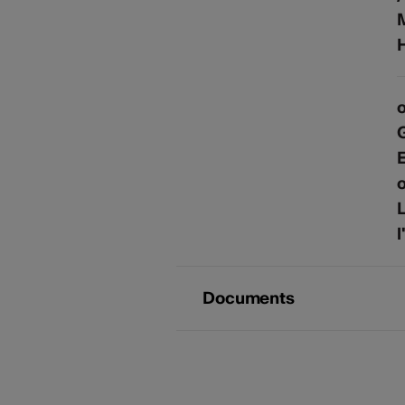
H
G
E
o
L
l
Documents