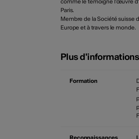
comme le témoigne l'œuvre d'in
Paris.
Membre de la Société suisse des
Europe et à travers le monde.
Plus d'information
Formation
D
F
p
p
F
Reconnaissances
L