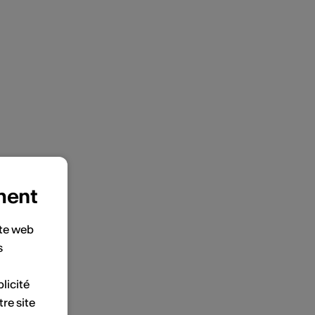
ment
ite web
s
licité
tre site