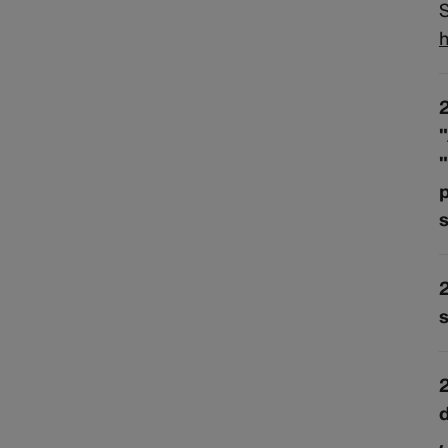
S
h
2
"
"
p
s
2
2
d
,