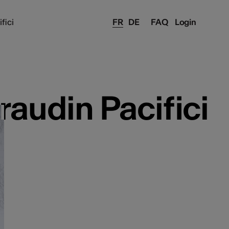
fici
FR
DE
FAQ
Login
raudin Pacifici
raudin Pacifici