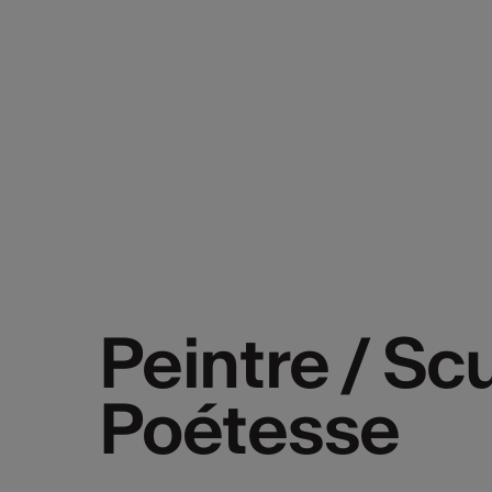
Peintre / Scu
Peintre / Scu
Poétesse
Poétesse