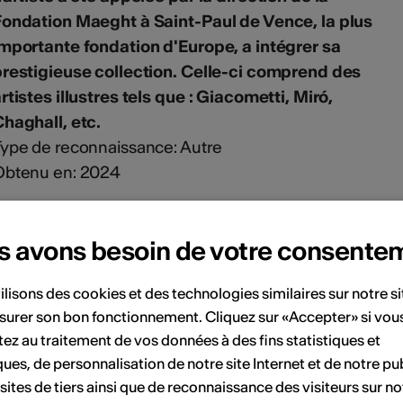
ondation Maeght à Saint-Paul de Vence, la plus
mportante fondation d'Europe, a intégrer sa
restigieuse collection. Celle-ci comprend des
rtistes illustres tels que : Giacometti, Miró,
haghall, etc.
ype de reconnaissance: Autre
Obtenu en: 2024
Connexions transgressives, r p". Introduction de
s avons besoin de votre consente
philosophie esthétique, étapes d'importance de
'artiste, analyse critique de Michel Bohbot et 70
ilisons des cookies et des technologies similaires sur notre s
ages d'illustrations, exemples de ses œuvres.
surer son bon fonctionnement. Cliquez sur «Accepter» si vou
ype de publication: Ouvrage
ez au traitement de vos données à des fins statistiques et
dition / label / distributeur: SoloArte Editions
ques, de personnalisation de notre site Internet et de notre pub
 sites de tiers ainsi que de reconnaissance des visiteurs sur no