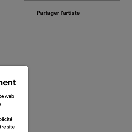
Partager l'artiste
ment
ite web
s
licité
tre site