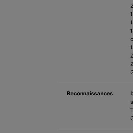
2
1
1
1
d
1
Z
2
G
Reconnaissances
b
T