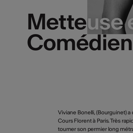
Metteuse 
Metteuse 
Comédien
Comédien
Viviane Bonelli, (Bourguinet) a 
Cours Florent à Paris. Très rap
tourner son permier long métra