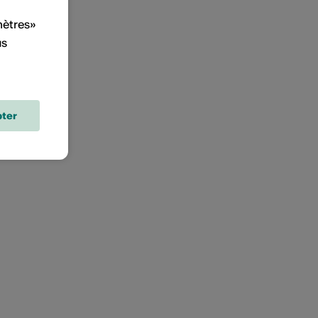
mètres»
us
ter