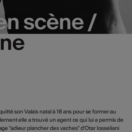
en scène /
en scène /
ne
ne
quitté son Valais natal à 18 ans pour se former au
idement elle a trouvé un agent ce qui lui a permis de
ge "adieur plancher des vaches" d'Otar Iosseliani