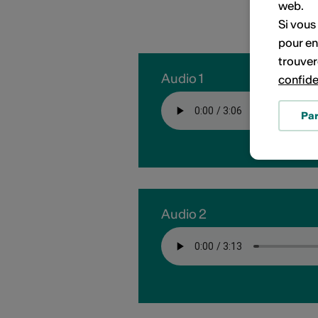
PORTRAITS D'ARTISTES
web.
Si vous
pour en
trouver
Audio 1
confide
Pa
Audio 2