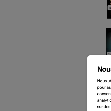
Nou
Nous ut
pour as
consent
analyti
sur des