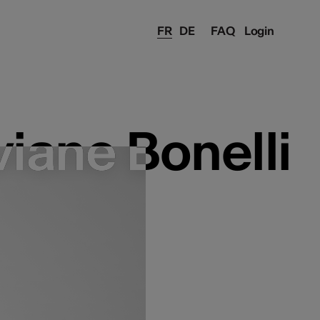
FR
DE
FAQ
Login
viane Bonelli
viane Bonelli