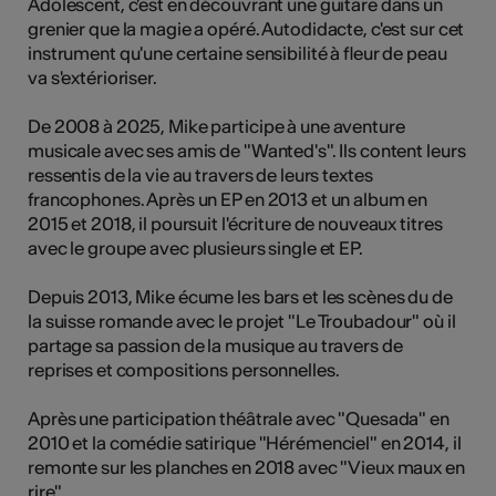
Adolescent, c'est en découvrant une guitare dans un
tiques
grenier que la magie a opéré. Autodidacte, c'est sur cet
instrument qu'une certaine sensibilité à fleur de peau
s
va s'extérioriser.
De 2008 à 2025, Mike participe à une aventure
musicale avec ses amis de "Wanted's". Ils content leurs
ressentis de la vie au travers de leurs textes
francophones. Après un EP en 2013 et un album en
2015 et 2018, il poursuit l'écriture de nouveaux titres
avec le groupe avec plusieurs single et EP.
Depuis 2013, Mike écume les bars et les scènes du de
la suisse romande avec le projet "Le Troubadour" où il
partage sa passion de la musique au travers de
reprises et compositions personnelles.
Après une participation théâtrale avec "Quesada" en
2010 et la comédie satirique "Hérémenciel" en 2014, il
remonte sur les planches en 2018 avec "Vieux maux en
rire"