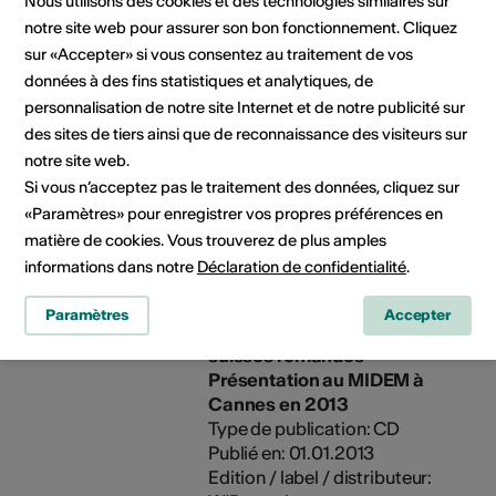
Nous utilisons des cookies et des technologies similaires sur
radios suisse romande Album
notre site web pour assurer son bon fonctionnement. Cliquez
de la semaine sur Option
sur «Accepter» si vous consentez au traitement de vos
Musique Sélection Radio
données à des fins statistiques et analytiques, de
Swiss Pop
personnalisation de notre site Internet et de notre publicité sur
Type de publication: CD
Publié en: 31.01.2015
des sites de tiers ainsi que de reconnaissance des visiteurs sur
Edition / label / distributeur:
notre site web.
W'Records
Si vous n’acceptez pas le traitement des données, cliquez sur
«Paramètres» pour enregistrer vos propres préférences en
matière de cookies. Vous trouverez de plus amples
Composition et arrangement
informations dans notre
Déclaration de confidentialité
.
EP "Journée d'un cancre"
avec le groupe "Wanted's"
Paramètres
Accepter
Diffusion dans les radios
suisses romandes
Présentation au MIDEM à
Cannes en 2013
Type de publication: CD
Publié en: 01.01.2013
Edition / label / distributeur: