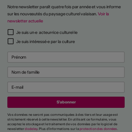
Notre newsletter paraît quatre fois par année et vous informe
sur les nouveautés du paysage culturel valaisan.
Voir la
newsletter actuelle
TS D'ARTISTES
Je suis un·e acteur·rice culturel·le
Je suis intéressé·e par la culture
Vos données ne seront pas communiquées à des tiers et leur usage est
strictement réservé à cette newsletter. En utilisant ce formulaire, vous
acceptez le stockage et le traitement de vos données par le logiciel de
newsletter
dodeley
. Plus d'informations sur la
protection des données
.