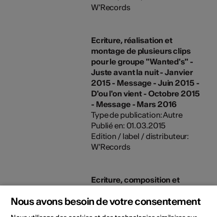
W'Records
Ecriture, réalisation et
montage de plusieurs clips
pour le groupe "Wanted's" -
Juste avant la nuit - Janvier
2015 - Message - Juin 2015 -
D'ou l'on vient - Octobre 2015
- Message - Mars 2016
Type de publication: Autre
Publié en: 01.03.2015
Edition / label / distributeur:
W'Records
Ecriture, composition et
arrangement Album "Juste
Nous avons besoin de votre consentement
avant la nuit" avec le groupe
"Wanted's" Diffusion dans les