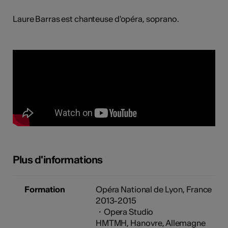
tiques
Laure Barras est chanteuse d'opéra, soprano.
s
Plus d'informations
Formation
Opéra National de Lyon, France
2013-2015
・Opera Studio
HMTMH, Hanovre, Allemagne