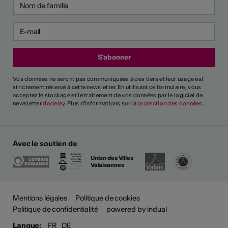
Vos données ne seront pas communiquées à des tiers et leur usage est
strictement réservé à cette newsletter. En utilisant ce formulaire, vous
acceptez le stockage et le traitement de vos données par le logiciel de
newsletter
dodeley
. Plus d'informations sur la
protection des données
.
Avec le soutien de
Union des Villes
Valaisannes
Plus
Mentions légales
Politique de cookies
Politique de confidentialité
powered by indual
Langue:
FR
DE