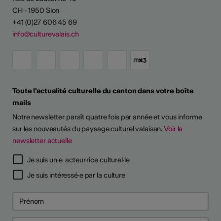
CH - 1950 Sion
+41 (0)27 606 45 69
info@culturevalais.ch
Toute l'actualité culturelle du canton dans votre boîte
mails
Notre newsletter paraît quatre fois par année et vous informe
sur les nouveautés du paysage culturel valaisan.
Voir la
newsletter actuelle
TS D'ARTISTES
Je suis un·e acteur·rice culturel·le
Je suis intéressé·e par la culture