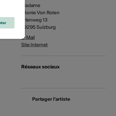
Madame
Léonie Von Roten
Erlenweg 13
ter
79295 Sulzburg
E-Mail
Site Internet
Réseaux sociaux
Partager l'artiste