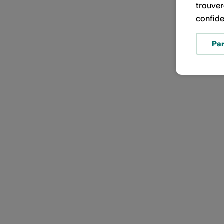
trouver
confide
Pa