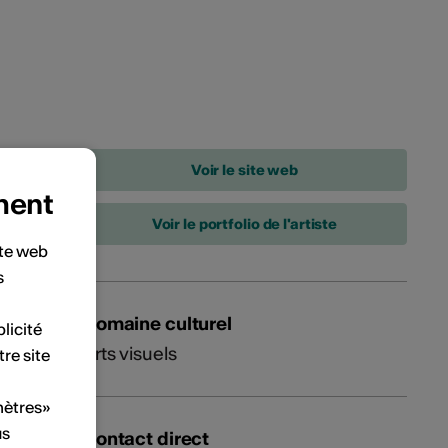
ment
Voir le portfolio de l'artiste
ite web
s
Domaine culturel
licité
Arts visuels
tre site
mètres»
us
Contact direct