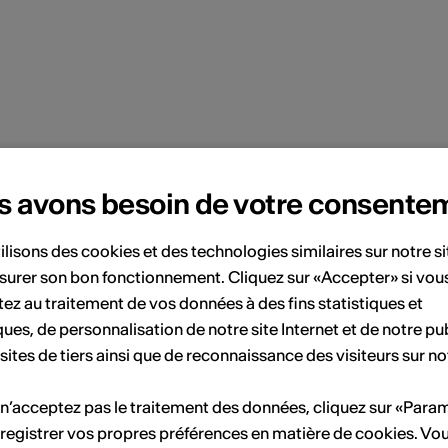
und arbeitet in Deutschland und in der Schweiz.
s avons besoin de votre consente
s
ilisons des cookies et des technologies similaires sur notre s
surer son bon fonctionnement. Cliquez sur «Accepter» si vou
ez au traitement de vos données à des fins statistiques et
ques, de personnalisation de notre site Internet et de notre pub
991 Diplom in experimenteller Fotografie an der
 sites de tiers ainsi que de reconnaissance des visiteurs sur no
CAV, Siders, Schweiz
 n’acceptez pas le traitement des données, cliquez sur «Para
registrer vos propres préférences en matière de cookies. Vo