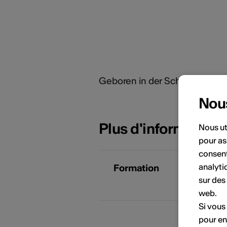
Geboren in der Schweiz. Lebt 
Nou
Plus d'information
Nous ut
pour as
PORTRAITS D'ARTISTES
consent
analyti
Formation
1
sur des
E
web.
Si vous
pour en