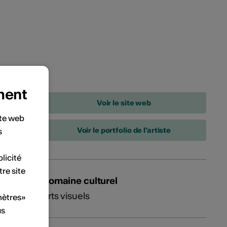
ment
ite web
Voir le portfolio de l'artiste
s
licité
tre site
Domaine culturel
Arts visuels
mètres»
us