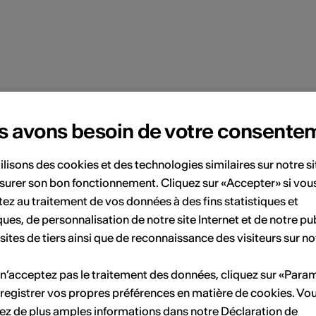
s avons besoin de votre consente
ille à Némiaz/Chamoson (VS). Sous son apparence
 spectateur non pas la réalité brute mais une
ilisons des cookies et des technologies similaires sur notre s
ransformée qui se fait l'écho de certitudes
surer son bon fonctionnement. Cliquez sur «Accepter» si vou
iste travaille en exprimant ce besoin de fixer son
ez au traitement de vos données à des fins statistiques et
, proche de l'expérience vécue, source de toute
ques, de personnalisation de notre site Internet et de notre pub
ieure vigoureuse, qui trace ces petits carrés de
 sites de tiers ainsi que de reconnaissance des visiteurs sur no
itation au voyage...
 n’acceptez pas le traitement des données, cliquez sur «Para
registrer vos propres préférences en matière de cookies. Vo
ez de plus amples informations dans notre
Déclaration de