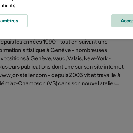
s
ntialité
.
ramètres
Accep
près avoir été décoratrice, graphiste, consacre
'entier de son temps à la peinture et à la sculpture
epuis les années 1990 - tout en suivant une
ormation artistique à Genève - nombreuses
xpositions à Genève, Vaud, Valais, New-York -
lusieurs publications dont une sur son site internet
ww.jor-atelier.com - depuis 2005 vit et travaille à
émiaz-Chamoson (VS) dans son nouvel atelier....