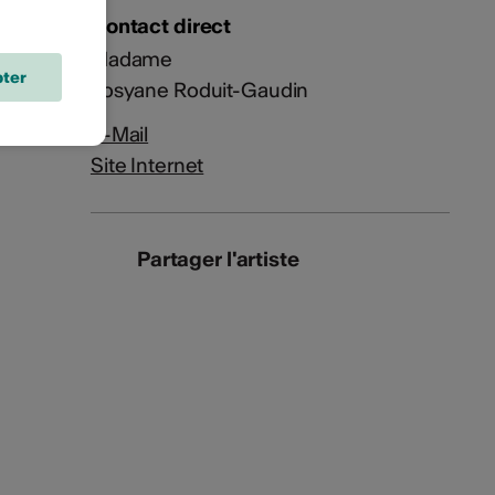
Contact direct
Madame
ter
Josyane Roduit-Gaudin
E-Mail
Site Internet
Partager l'artiste