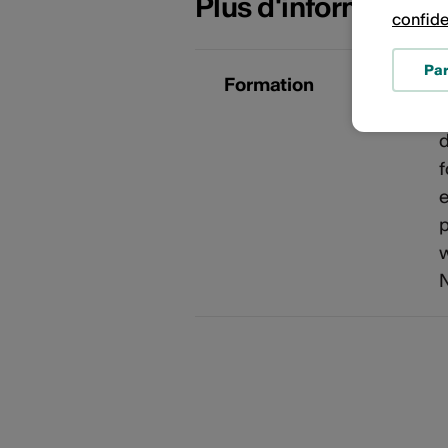
Plus d'information
confide
Pa
Formation
A
l
d
f
e
p
w
N