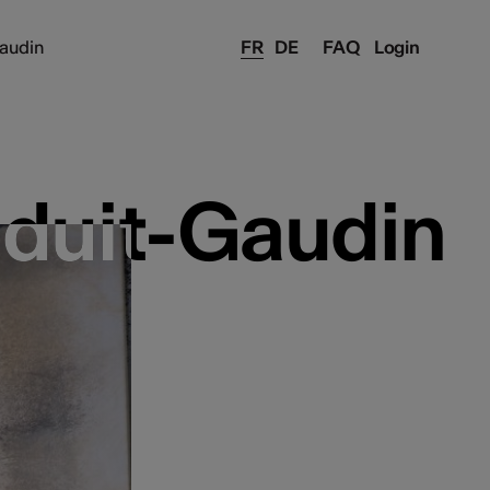
audin
FR
DE
FAQ
Login
duit-Gaudin
duit-Gaudin