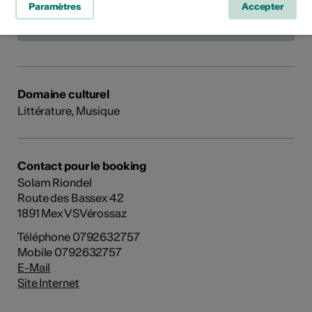
Paramètres
Accepter
Domaine culturel
Littérature, Musique
Contact pour le booking
Solam Riondel
Route des Bassex 42
1891 Mex VSVérossaz
Téléphone 0792632757
Mobile 0792632757
E-Mail
Site Internet