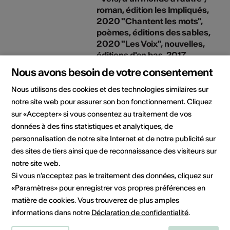
roman, édition les Impliqués,
2020 "Chantent les mots",
poèmes, éditions des sables,
2020 "Les Voix", nouvelles,
éditions d'en bas, 2017
Type de publication: Ouvrage
Nous avons besoin de votre consentement
Nous utilisons des cookies et des technologies similaires sur
Solam Trio, 2023 Solam "Half
notre site web pour assurer son bon fonctionnement. Cliquez
Human", 2017 Solam "Les
sur «Accepter» si vous consentez au traitement de vos
Voix", 2017 Solam "Le Phare",
données à des fins statistiques et analytiques, de
2011 Solam "Ainsi va la vie",
personnalisation de notre site Internet et de notre publicité sur
2007 Solam "Autrement",
des sites de tiers ainsi que de reconnaissance des visiteurs sur
2005
notre site web.
Type de publication: CD
Si vous n’acceptez pas le traitement des données, cliquez sur
Edition / label / distributeur:
«Paramètres» pour enregistrer vos propres préférences en
Evasion Music
matière de cookies. Vous trouverez de plus amples
informations dans notre
Déclaration de confidentialité
.