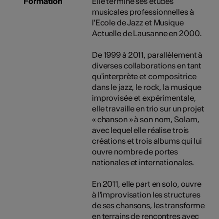
Formation
Elle termine ses études
musicales professionnelles à
l'Ecole de Jazz et Musique
Actuelle de Lausanne en 2000.
De 1999 à 2011, parallèlement à
diverses collaborations en tant
qu'interprète et compositrice
dans le jazz, le rock, la musique
improvisée et expérimentale,
elle travaille en trio sur un projet
« chanson » à son nom, Solam,
avec lequel elle réalise trois
créations et trois albums qui lui
ouvre nombre de portes
nationales et internationales.
En 2011, elle part en solo, ouvre
à l'improvisation les structures
de ses chansons, les transforme
en terrains de rencontres avec