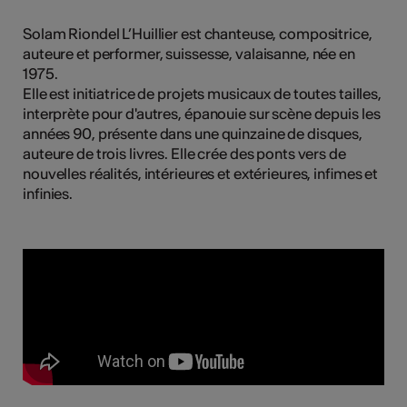
tiques
Solam Riondel L’Huillier est chanteuse, compositrice,
s
auteure et performer, suissesse, valaisanne, née en
1975.
Elle est initiatrice de projets musicaux de toutes tailles,
interprète pour d'autres, épanouie sur scène depuis les
années 90, présente dans une quinzaine de disques,
auteure de trois livres. Elle crée des ponts vers de
nouvelles réalités, intérieures et extérieures, infimes et
infinies.