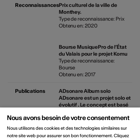
Reconnaissances
Prix culturel de la ville de
Monthey.
Type de reconnaissance: Prix
Obtenu en: 2020
Bourse MusiquePro de l’État
du Valais pour le projet Komu
Type de reconnaissance:
Bourse
Obtenu en: 2017
Publications
ADsonare Album solo
ADsonare est un projet solo et
évolutif . Le concept est basé
sur le thème de la
Nous avons besoin de votre consentement
communication dans toutes
ses formes. Adsonare
Nous utilisons des cookies et des technologies similaires sur
cherche à toucher le public
notre site web pour assurer son bon fonctionnement. Cliquez
par ses visuels et sa sonorité