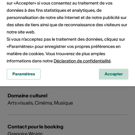
sur «Accepter» si vous consentez au traitement de vos
très atypique.
données à des fins statistiques et analytiques, de
Type de publication: CD
personnalisation de notre site Internet et de notre publicité sur
Publié en: 01.01.2016
des sites de tiers ainsi que de reconnaissance des visiteurs sur
Edition / label / distributeur:
Printemps Digital
notre site web.
Si vous n’acceptez pas le traitement des données, cliquez sur
«Paramètres» pour enregistrer vos propres préférences en
matière de cookies. Vous trouverez de plus amples
informations dans notre
Déclaration de confidentialité
.
Paramètres
Accepter
Domaine culturel
Arts visuels, Cinéma, Musique
Contact pour le booking
Gregoire Woirin