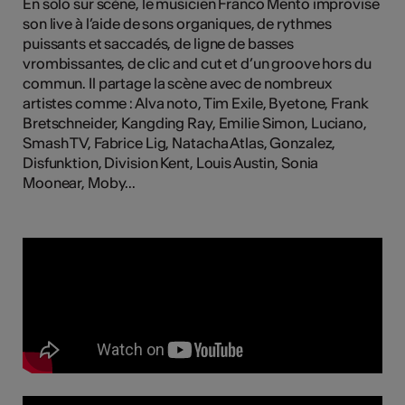
En solo sur scène, le musicien Franco Mento improvise
tiques
son live à l’aide de sons organiques, de rythmes
puissants et saccadés, de ligne de basses
s
vrombissantes, de clic and cut et d’un groove hors du
commun. Il partage la scène avec de nombreux
artistes comme : Alva noto, Tim Exile, Byetone, Frank
Bretschneider, Kangding Ray, Emilie Simon, Luciano,
Smash TV, Fabrice Lig, Natacha Atlas, Gonzalez,
Disfunktion, Division Kent, Louis Austin, Sonia
Moonear, Moby...