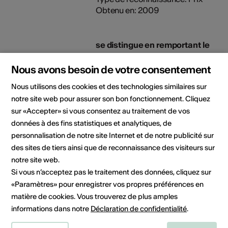
Obtenu en: 2009
se distingue en remportant le
Prix Philippe Chaignat
récompensant la qualité de sa
Nous avons besoin de votre consentement
prestation lors des Sommets
Nous utilisons des cookies et des technologies similaires sur
Musicaux de Gstaad
notre site web pour assurer son bon fonctionnement. Cliquez
Type de reconnaissance: Prix
sur «Accepter» si vous consentez au traitement de vos
Obtenu en: 2007
données à des fins statistiques et analytiques, de
personnalisation de notre site Internet et de notre publicité sur
décroche le 1er Prix à
des sites de tiers ainsi que de reconnaissance des visiteurs sur
l'unanimité du jury au 28ème
notre site web.
Concours pour Trio
Si vous n’acceptez pas le traitement des données, cliquez sur
Instrumental - Prix Géraldine
«Paramètres» pour enregistrer vos propres préférences en
Whittaker à Neuchâtel
matière de cookies. Vous trouverez de plus amples
Type de reconnaissance: Prix
informations dans notre
Déclaration de confidentialité
.
Obtenu en: 2006