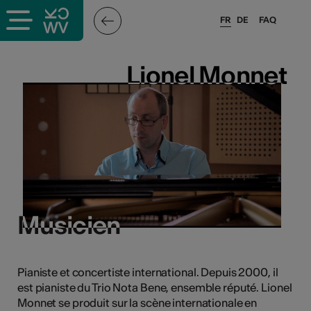
FR
DE
FAQ
ieux culturels
Lionel Monnet
Lionel Monnet
stes pros
sateurs
r
Musicien
Musicien
e·s
s
Pianiste et concertiste international. Depuis 2000, il
est pianiste du Trio Nota Bene, ensemble réputé. Lionel
hnique
Monnet se produit sur la scène internationale en