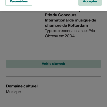
Paramètres
Accepter
Lionel Monnet remporte le 1er
Prix du Concours
International de musique de
chambre de Rotterdam
Type de reconnaissance: Prix
Obtenu en: 2004
Domaine culturel
Musique