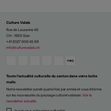
Culture Valais
Rue de Lausanne 45
CH - 1950 Sion
+41 (0)27 606 45 69
info@culturevalais.ch
Toute l'actualité culturelle du canton dans votre boîte
mails
Notre newsletter paraît quatre fois par année et vous informe
sur les nouveautés du paysage culturel valaisan.
Voir la
newsletter actuelle
TS D'ARTISTES
Je suis un·e acteur·rice culturel·le