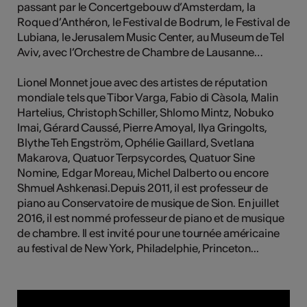
passant par le Concertgebouw d’Amsterdam, la
tiques
Roque d’Anthéron, le Festival de Bodrum, le Festival de
s
Lubiana, le Jerusalem Music Center, au Museum de Tel
Aviv, avec l’Orchestre de Chambre de Lausanne…
Lionel Monnet joue avec des artistes de réputation
mondiale tels que Tibor Varga, Fabio di Càsola, Malin
Hartelius, Christoph Schiller, Shlomo Mintz, Nobuko
Imai, Gérard Caussé, Pierre Amoyal, Ilya Gringolts,
Blythe Teh Engström, Ophélie Gaillard, Svetlana
Makarova, Quatuor Terpsycordes, Quatuor Sine
Nomine, Edgar Moreau, Michel Dalberto ou encore
Shmuel Ashkenasi.Depuis 2011, il est professeur de
piano au Conservatoire de musique de Sion. En juillet
2016, il est nommé professeur de piano et de musique
de chambre. ll est invité pour une tournée américaine
au festival de New York, Philadelphie, Princeton...