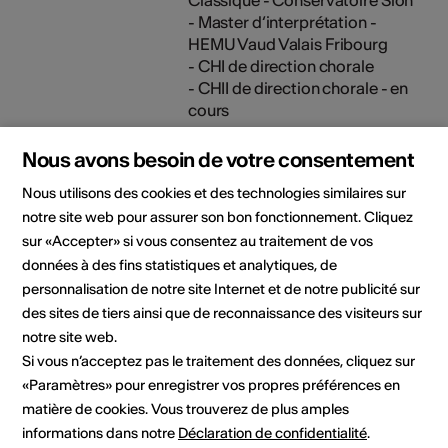
- Master d‘interprétation -
HEMU Vaud Valais Fribourg
- CHI de direction chorale
- CHII de direction chorale - en
cours
Nous avons besoin de votre consentement
Nous utilisons des cookies et des technologies similaires sur
Domaine culturel
notre site web pour assurer son bon fonctionnement. Cliquez
Musique
sur «Accepter» si vous consentez au traitement de vos
données à des fins statistiques et analytiques, de
personnalisation de notre site Internet et de notre publicité sur
des sites de tiers ainsi que de reconnaissance des visiteurs sur
Contact direct
notre site web.
Monsieur
Si vous n’acceptez pas le traitement des données, cliquez sur
Mathieu Constantin
«Paramètres» pour enregistrer vos propres préférences en
E-Mail
matière de cookies. Vous trouverez de plus amples
informations dans notre
Déclaration de confidentialité
.