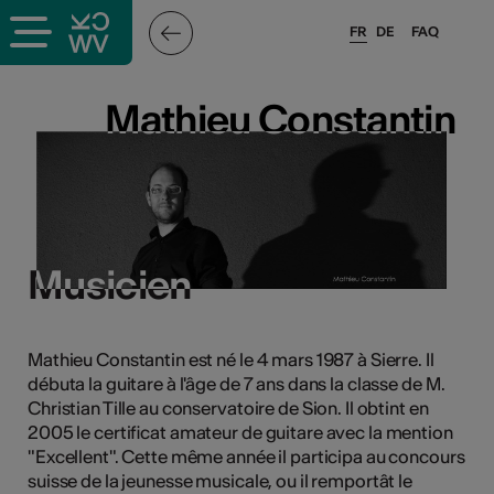
FR
DE
FAQ
ieux culturels
Mathieu Constantin
Mathieu Constantin
stes pros
sateurs
Musicien
Musicien
r
Mathieu Constantin est né le 4 mars 1987 à Sierre. Il
e·s
débuta la guitare à l'âge de 7 ans dans la classe de M.
Christian Tille au conservatoire de Sion. Il obtint en
s
2005 le certificat amateur de guitare avec la mention
"Excellent". Cette même année il participa au concours
hnique
suisse de la jeunesse musicale, ou il remportât le