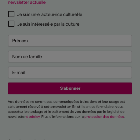
newsletter actuelle
TS D'ARTISTES
Je suis un·e acteur·rice culturel·le
Je suis intéressé·e par la culture
Vos données ne seront pas communiquées à des tiers et leur usage est
strictement réservé à cette newsletter. En utilisant ce formulaire, vous
acceptez le stockage et le traitement de vos données par le logiciel de
newsletter
dodeley
. Plus d'informations sur la
protection des données
.