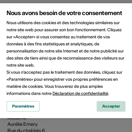
Nous avons besoin de votre consentement
Nous utilisons des cookies et des technologies similaires sur
notre site web pour assurer son bon fonctionnement. Cliquez
Domaine culturel
sur «Accepter» si vous consentez au traitement de vos
Musique
données à des fins statistiques et analytiques, de
personnalisation de notre site Internet et de notre publicité sur
des sites de tiers ainsi que de reconnaissance des visiteurs sur
notre site web.
Contact pour le booking
Si vous n’acceptez pas le traitement des données, cliquez sur
Leila Kneipp
«Paramètres» pour enregistrer vos propres préférences en
E-Mail
matière de cookies. Vous trouverez de plus amples
informations dans notre
Déclaration de confidentialité
.
Paramètres
Accepter
Contact direct
Madame
Aurélie Emery
Rue du chablais 6