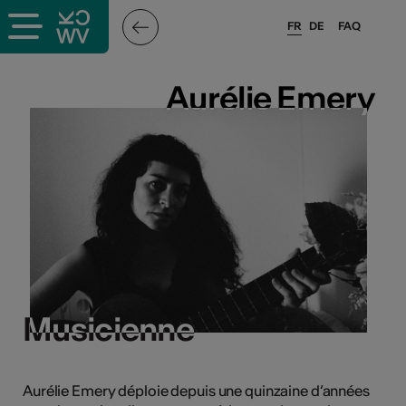
FR
DE
FAQ
ieux culturels
Aurélie Emery
Aurélie Emery
stes pros
sateurs
r
e·s
Musicienne
Musicienne
s
Aurélie Emery déploie depuis une quinzaine d’années
hnique