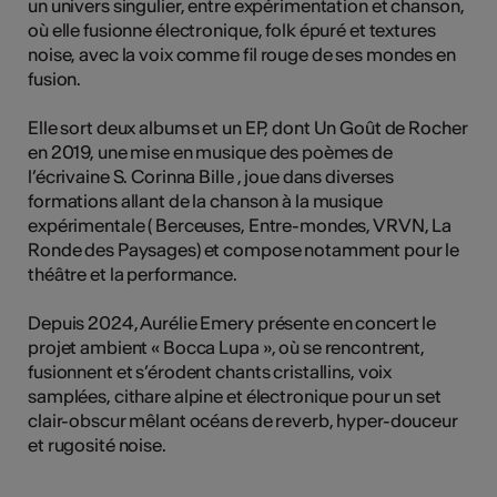
un univers singulier, entre expérimentation et chanson,
tiques
où elle fusionne électronique, folk épuré et textures
noise, avec la voix comme fil rouge de ses mondes en
s
fusion.
Elle sort deux albums et un EP, dont Un Goût de Rocher
en 2019, une mise en musique des poèmes de
l’écrivaine S. Corinna Bille , joue dans diverses
formations allant de la chanson à la musique
expérimentale ( Berceuses, Entre-mondes, VRVN, La
Ronde des Paysages) et compose notamment pour le
théâtre et la performance.
Depuis 2024, Aurélie Emery présente en concert le
projet ambient « Bocca Lupa », où se rencontrent,
fusionnent et s’érodent chants cristallins, voix
samplées, cithare alpine et électronique pour un set
clair-obscur mêlant océans de reverb, hyper-douceur
et rugosité noise.