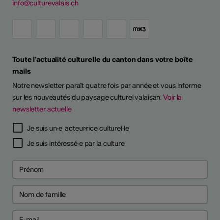
info@culturevalais.ch
Toute l'actualité culturelle du canton dans votre boîte
mails
Notre newsletter paraît quatre fois par année et vous informe
sur les nouveautés du paysage culturel valaisan.
Voir la
newsletter actuelle
TS D'ARTISTES
Je suis un·e acteur·rice culturel·le
Je suis intéressé·e par la culture