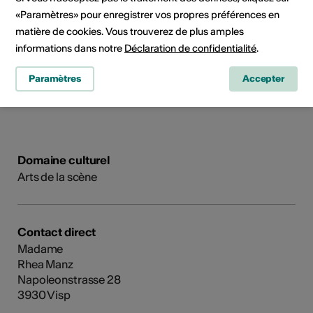
Breakdance, Popping, House,
«Paramètres» pour enregistrer vos propres préférences en
Dancehall
matière de cookies. Vous trouverez de plus amples
informations dans notre
Déclaration de confidentialité
.
2018- Leiterkurs Jugen und
Sport für Kinder und für
Paramètres
Accepter
Jugendliche
Domaine culturel
Arts de la scène
Contact direct
Madame
Rhea Manz
Napoleonstrasse 28
3930 Visp