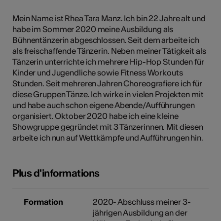
tiques
Mein Name ist Rhea Tara Manz. Ich bin 22 Jahre alt und
s
habe im Sommer 2020 meine Ausbildung als
Bühnentänzerin abgeschlossen. Seit dem arbeite ich
als freischaffende Tänzerin. Neben meiner Tätigkeit als
Tänzerin unterrichte ich mehrere Hip-Hop Stunden für
Kinder und Jugendliche sowie Fitness Workouts
Stunden. Seit mehreren Jahren Choreografiere ich für
diese Gruppen Tänze. Ich wirke in vielen Projekten mit
und habe auch schon eigene Abende/Aufführungen
organisiert. Oktober 2020 habe ich eine kleine
Showgruppe gegründet mit 3 Tänzerinnen. Mit diesen
arbeite ich nun auf Wettkämpfe und Aufführungen hin.
Plus d'informations
Formation
2020- Abschluss meiner 3-
jährigen Ausbildung an der