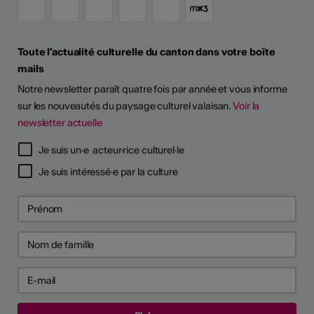
Toute l'actualité culturelle du canton dans votre boîte
mails
Notre newsletter paraît quatre fois par année et vous informe
sur les nouveautés du paysage culturel valaisan.
Voir la
newsletter actuelle
TS D'ARTISTES
Je suis un·e acteur·rice culturel·le
Je suis intéressé·e par la culture