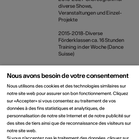
diverse Shows,
Veranstaltungen und Einzel-
Projekte
2015-2018-Diverse
Förderklassen ca. 16 Stunden
Training in der Woche (Dance
Suisse)
2015-2021-Tanzlehrerin für Hip-
Hop (3-6 Klasse/6-
Nous avons besoin de votre consentement
9Klasse/Jugendliche),
Nous utilisons des cookies et des technologies similaires sur
Showdance und Kindertanz/
notre site web pour assurer son bon fonctionnement. Cliquez
Tanzfabrik/Mobile
sur «Accepter» si vous consentez au traitement de vos
Susten/SVKT Ried Brig
données à des fins statistiques et analytiques, de
2004-2021- Diverse
personnalisation de notre site Internet et de notre publicité sur
Tanzstunden in Kinderballett,
des sites de tiers ainsi que de reconnaissance des visiteurs sur
Ballett, Jazz, Contemporary,
notre site web.
Zeitgenössisch, Hip-Hop,
Si vous n’acceptez pas le traitement des données, cliquez sur