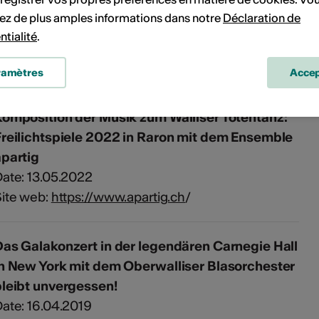
ez de plus amples informations dans notre
Déclaration de
ulturförderpreis des Kantons Wallis
ntialité
.
ype de reconnaissance: Prix
Obtenu en: 2007
ramètres
Accep
Komposition der Musik zum Walliser Totentanz:
Freilichtspiele 2022 in Raron mit dem Ensemble
apartig
ate: 13.05.2022
ite web:
https://www.apartig.ch
/
as Galakonzert in der legendären Carnegie Hall
in New York mit dem Oberwalliser Blasorchester
bleibt unvergessen!
ate: 16.04.2019