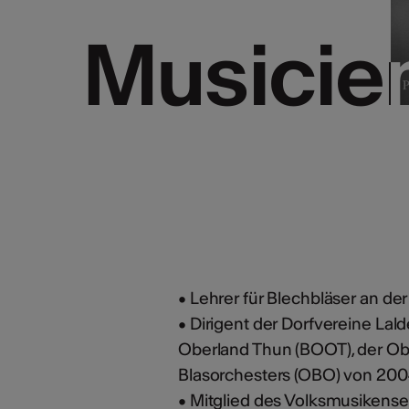
Musicie
Musicie
• Lehrer für Blechbläser an d
• Dirigent der Dorfvereine La
Oberland Thun (BOOT), der Obe
Blasorchesters (OBO) von 20
• Mitglied des Volksmusikense