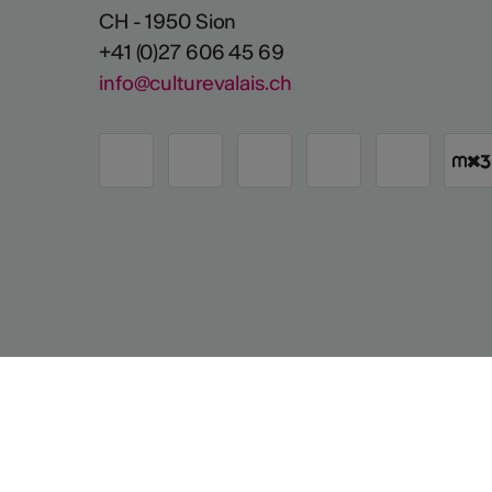
CH - 1950 Sion
+41 (0)27 606 45 69
info@culturevalais.ch
Avec le soutien de