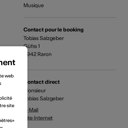
Musique
Contact pour le booking
Tobias Salzgeber
Güfra 1
3942 Raron
ment
ite web
Contact direct
s
Monsieur
licité
Tobias Salzgeber
tre site
E-Mail
Site Internet
mètres»
us