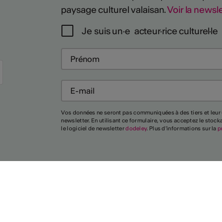
paysage culturel valaisan.
Voir la newsle
Je suis un·e acteur·rice culturel·le
Vos données ne seront pas communiquées à des tiers et leur 
newsletter. En utilisant ce formulaire, vous acceptez le stoc
le logiciel de newsletter
dodeley
. Plus d'informations sur la
p
Union des
Villes
Valaisannes