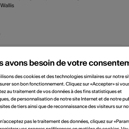
Wallis
s
 1995 Abschluss Lehrerseminar Brig
s avons besoin de votre consente
• 2000 Abschluss des Trompetenstudiums am
onservatorium in Bern
ilisons des cookies et des technologies similaires sur notre s
 2004 Abschluss des Studiums der
surer son bon fonctionnement. Cliquez sur «Accepter» si vou
lasmusikdirektion bei Josef Gnos an der
ez au traitement de vos données à des fins statistiques et
usikhochschule in Luzern
ques, de personnalisation de notre site Internet et de notre pub
 2004 bis 2006 Studium der Direktion und
 sites de tiers ainsi que de reconnaissance des visiteurs sur no
nstrumentation in der Masterklasse von Jan Cober
n Maastricht
 n’acceptez pas le traitement des données, cliquez sur «Para
registrer vos propres préférences en matière de cookies. Vo