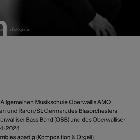
n
n
er Allgemeinen Musikschule Oberwallis AMO
lden und Raron/St. German, des Blasorchesters
rwalliser Bass Band (OBB) und des Oberwalliser
04-2024
mbles apartig (Komposition & Örgeli)