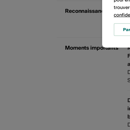
trouver
Reconnaissances
K
confide
T
Pa
Moments importants
D
S
D
D