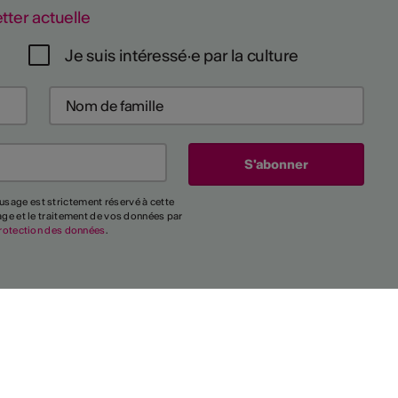
tter actuelle
Je suis intéressé·e par la culture
usage est strictement réservé à cette
kage et le traitement de vos données par
rotection des données
.