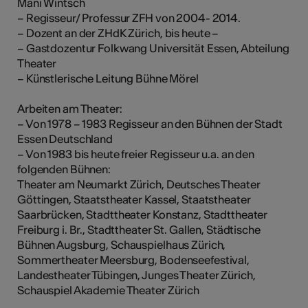
Mani Wintsch
tiques
– Regisseur/ Professur ZFH von 2004- 2014.
– Dozent an der ZHdK Zürich, bis heute –
s
– Gastdozentur Folkwang Universität Essen, Abteilung
Theater
– Künstlerische Leitung Bühne Mörel
Arbeiten am Theater:
– Von 1978 – 1983 Regisseur an den Bühnen der Stadt
Essen Deutschland
– Von 1983 bis heute freier Regisseur u.a. an den
folgenden Bühnen:
Theater am Neumarkt Zürich, Deutsches Theater
Göttingen, Staatstheater Kassel, Staatstheater
Saarbrücken, Stadttheater Konstanz, Stadttheater
Freiburg i. Br., Stadttheater St. Gallen, Städtische
Bühnen Augsburg, Schauspielhaus Zürich,
Sommertheater Meersburg, Bodenseefestival,
Landestheater Tübingen, Junges Theater Zürich,
Schauspiel Akademie Theater Zürich