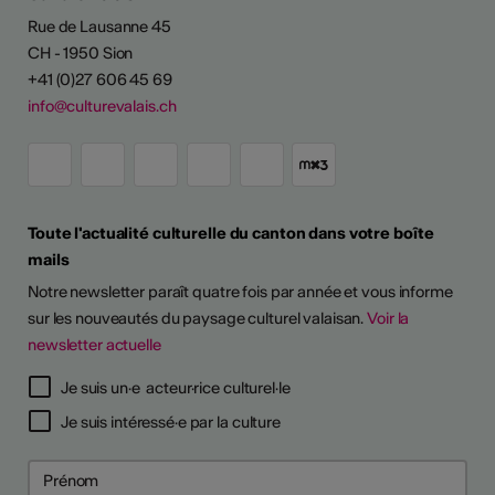
Rue de Lausanne 45
CH - 1950 Sion
+41 (0)27 606 45 69
info@culturevalais.ch
Toute l'actualité culturelle du canton dans votre boîte
mails
Notre newsletter paraît quatre fois par année et vous informe
sur les nouveautés du paysage culturel valaisan.
Voir la
newsletter actuelle
TS D'ARTISTES
Je suis un·e acteur·rice culturel·le
Je suis intéressé·e par la culture