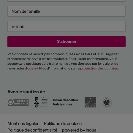
Vos données ne seront pas communiquées à des tiers et leur usage est
strictement réservé à cette newsletter. En utilisant ce formulaire, vous
acceptez le stockage et le traitement de vos données par le logiciel de
newsletter
dodeley
. Plus d'informations sur la
protection des données
.
Avec le soutien de
Union des Villes
Valaisannes
Plus
Mentions légales
Politique de cookies
Politique de confidentialité
powered by indual