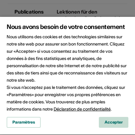
Publications
Lektionen für den
professionellen Schauspieler
Type de publication: Ouvrage
Nous avons besoin de votre consentement
Edition / label / distributeur:
Nous utilisons des cookies et des technologies similaires sur
subTexte 09 Zürcher
notre site web pour assurer son bon fonctionnement. Cliquez
Hochschule der Künste und
sur «Accepter» si vous consentez au traitement de vos
Alexander Verlag Berlin
données à des fins statistiques et analytiques, de
personnalisation de notre site Internet et de notre publicité sur
Michael Tschechows
des sites de tiers ainsi que de reconnaissance des visiteurs sur
Lektionen für
notre site web.
Schauspiellehrer
Si vous n’acceptez pas le traitement des données, cliquez sur
Type de publication: Ouvrage
«Paramètres» pour enregistrer vos propres préférences en
Edition / label / distributeur:
matière de cookies. Vous trouverez de plus amples
MICHA
informations dans notre
Déclaration de confidentialité
.
Paramètres
Accepter