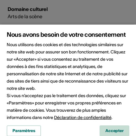
Domaine culturel
Arts de la scène
Nous avons besoin de votre consentement
Contact direct
Nous utilisons des cookies et des technologies similaires sur
Madame
notre site web pour assurer son bon fonctionnement. Cliquez
Bernadette Wintsch-Heinen
sur «Accepter» si vous consentez au traitement de vos
Oberdorfstrasse 3
données à des fins statistiques et analytiques, de
3993 Grengiols
personnalisation de notre site Internet et de notre publicité sur
Mobile +41 (79) 748 5968
des sites de tiers ainsi que de reconnaissance des visiteurs sur
E-Mail
notre site web.
Site Internet
Si vous n’acceptez pas le traitement des données, cliquez sur
«Paramètres» pour enregistrer vos propres préférences en
matière de cookies. Vous trouverez de plus amples
Partager l'artiste
informations dans notre
Déclaration de confidentialité
.
Paramètres
Accepter