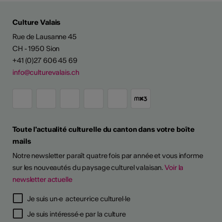
Culture Valais
Rue de Lausanne 45
CH - 1950 Sion
+41 (0)27 606 45 69
info@culturevalais.ch
Toute l'actualité culturelle du canton dans votre boîte
mails
Notre newsletter paraît quatre fois par année et vous informe
sur les nouveautés du paysage culturel valaisan.
Voir la
newsletter actuelle
TS D'ARTISTES
Je suis un·e acteur·rice culturel·le
Je suis intéressé·e par la culture