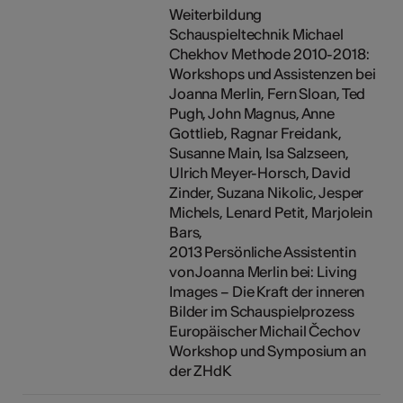
Weiterbildung
Schauspieltechnik Michael
Chekhov Methode 2010-2018:
Workshops und Assistenzen bei
Joanna Merlin, Fern Sloan, Ted
Pugh, John Magnus, Anne
Gottlieb, Ragnar Freidank,
Susanne Main, Isa Salzseen,
Ulrich Meyer-Horsch, David
Zinder, Suzana Nikolic, Jesper
Michels, Lenard Petit, Marjolein
Bars,
2013 Persönliche Assistentin
von Joanna Merlin bei: Living
Images – Die Kraft der inneren
Bilder im Schauspielprozess
Europäischer Michail Čechov
Workshop und Symposium an
der ZHdK