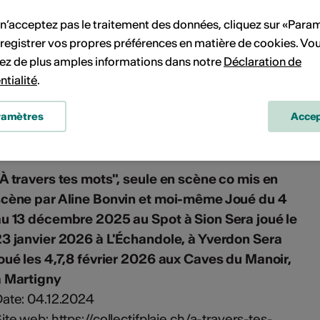
025 au Théâtre les Halles, à Sierre Du 24 au 28
 n’acceptez pas le traitement des données, cliquez sur «Para
eptembre 2025 au Théâtre de l'Oriental, à
registrer vos propres préférences en matière de cookies. Vo
Vevey Du 2 au 7 décembre 2025 au Théâtre du
ez de plus amples informations dans notre
Déclaration de
Loup, à Genève
ntialité
.
ate: 11.09.2025
ite web:
https://www.theatre-
ramètres
Accep
eshalles.ch/spectacles/inconditionnelles
À travers tes mots", seule en scène co mis en
scène par Aline Bonvin et moi-même Joué du 4
u 13 décembre 2025 au Spot à Sion Sera joué le
3 janvier 2026 à L'Échandole, à Yverdon Sera
oué les 4,7,8 février 2026 aux Caves du Manoir,
à Martigny
ate: 04.12.2024
ite web:
https://collectifplaje.ch/a-travers-tes-