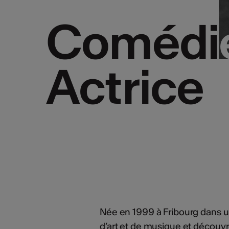
Comédie
Comédie
Actrice
Actrice
Née en 1999 à Fribourg dans un
d’art et de musique et découvre 