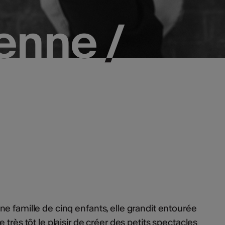
nne /
nne /
e famille de cinq enfants, elle grandit entourée
très tôt le plaisir de créer des petits spectacles