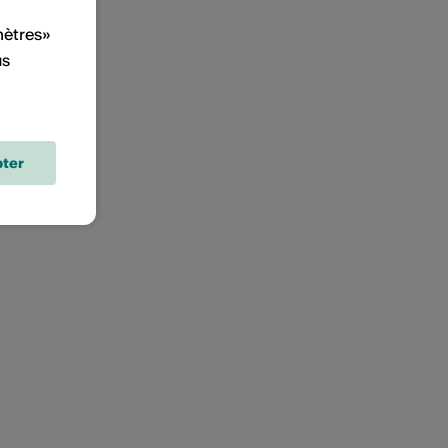
mètres»
us
ter