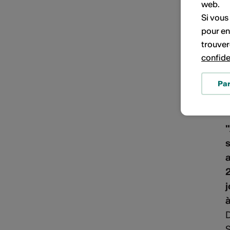
PORTRAITS D'ARTISTES
web.
2
Si vous
s
pour en
trouver
confide
D
S
Pa
l
"
a
2
j
D
S