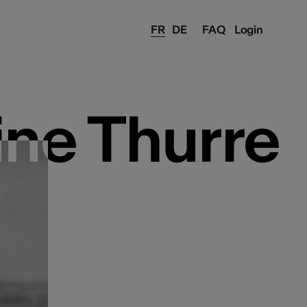
FR
DE
FAQ
Login
ne Thurre
ne Thurre