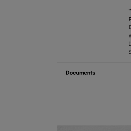
"
P
D
S
Documents