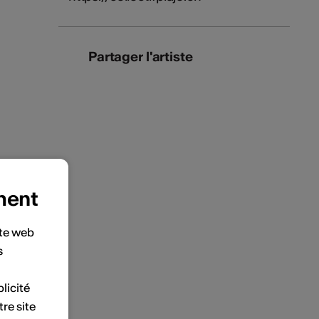
Partager l'artiste
ment
ite web
s
licité
tre site