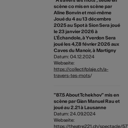
scène co mis en scène par
Aline Bonvin et moi-même
Joué du 4 au 13 décembre
2025 au Spot à Sion Sera joué
le 23 janvier 2026 à
L'Échandole, à Yverdon Sera
joué les 4,7,8 février 2026 aux
Caves du Manoir, à Martigny
Datum: 04.12.2024
Webseite:
https://collectifplaje.ch/a-
travers-tes-mots
/
"87.5 About Tchekhov" mis en
scène par Gian Manuel Rau et
joué au 2.21 à Lausanne
Datum: 24.09.2024
Webseite:
https://theatre221.ch/spectacle/5