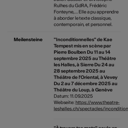
Rulhes du GdRA, Frédéric
Fonteyne,... Elle a pu apprendre
à aborder le texte classique,
contemporain, et personnel.
Meilensteine
"Inconditionnelles" de Kae
Tempest mis en scène par
Pierre Boulben Du 11 au 14
septembre 2025 au Théâtre
les Halles, à Sierre Du 24 au
28 septembre 2025 au
Théâtre de l'Oriental, à Vevey
Du 2 au 7 décembre 2025 au
Théâtre du Loup, à Genève
Datum: 11.09.2025
Webseite:
https://www.theatre-
leshalles.ch/spectacles/incondition
"À travers tes mots", seule en