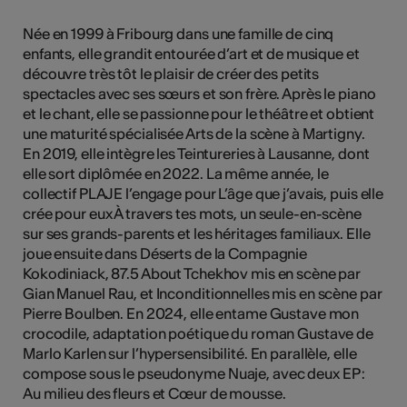
Née en 1999 à Fribourg dans une famille de cinq
enfants, elle grandit entourée d’art et de musique et
découvre très tôt le plaisir de créer des petits
Kunst
spectacles avec ses sœurs et son frère. Après le piano
et le chant, elle se passionne pour le théâtre et obtient
une maturité spécialisée Arts de la scène à Martigny.
En 2019, elle intègre les Teintureries à Lausanne, dont
elle sort diplômée en 2022. La même année, le
collectif PLAJE l’engage pour L’âge que j’avais, puis elle
crée pour eux À travers tes mots, un seule-en-scène
sur ses grands-parents et les héritages familiaux. Elle
joue ensuite dans Déserts de la Compagnie
Kokodiniack, 87.5 About Tchekhov mis en scène par
Gian Manuel Rau, et Inconditionnelles mis en scène par
Pierre Boulben. En 2024, elle entame Gustave mon
crocodile, adaptation poétique du roman Gustave de
Marlo Karlen sur l’hypersensibilité. En parallèle, elle
compose sous le pseudonyme Nuaje, avec deux EP :
Au milieu des fleurs et Cœur de mousse.