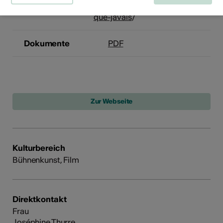
https://collectifplaje.ch/lage-
que-javais
/
Dokumente
PDF
Kulturbereich
Bühnenkunst, Film
Direktkontakt
Frau
Joséphine Thurre