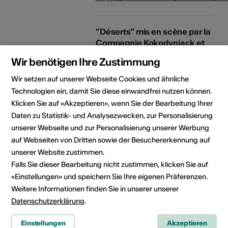
"Déserts" mis en scène par la
Compagnie Kokodyniack et
joué au Théâtre Benno
Wir benötigen Ihre Zustimmung
Besson, au Reflet et à Nebia
Datum: 16.04.2024
Wir setzen auf unserer Webseite Cookies und ähnliche
Webseite:
Technologien ein, damit Sie diese einwandfrei nutzen können.
https://www.theatrebennobesson
Klicken Sie auf «Akzeptieren», wenn Sie der Bearbeitung Ihrer
24/deserts
Daten zu Statistik- und Analysezwecken, zur Personalisierung
unserer Webseite und zur Personalisierung unserer Werbung
auf Webseiten von Dritten sowie der Besuchererkennung auf
"L'âge que j'avais", première
unserer Website zustimmen.
création du Collectif PLAJE
Falls Sie dieser Bearbeitung nicht zustimmen, klicken Sie auf
co-mis en scène par Aline
«Einstellungen» und speichern Sie Ihre eigenen Präferenzen.
Bonvin, Paola Dam, Léa Gigon,
Eve Mittempergher et moi-
Weitere Informationen finden Sie in unserer unserer
même
Datenschutzerklärung
.
Datum: 06.10.2022
Webseite:
Einstellungen
Akzeptieren