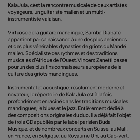
Kala Jula, c'est la rencontre musicale de deux artistes
tiques
voyageurs, un guitariste malien et un multi-
s
instrumentiste valaisan.
Virtuose de la guitare mandingue, Samba Diabaté
appartient par sa naissance à une des plus anciennes
et des plus vénérables dynasties de griots du Mandé
malien. Spécialiste des rythmes et des traditions
musicales d'Afrique de l'Ouest, Vincent Zanetti passe
pour un des plus fins connaisseurs européens de la
culture des griots mandingues.
Instrumental et acoustique, résolument moderne et
novateur, le répertoire de Kala Jula est à la fois
profondément enraciné dans les traditions musicales
mandingues, le blues et le jazz. Entièrement dédié à
des compositions originales du duo, il a déjà fait l’objet
de trois CDs publiés par le label parisien Buda
Musique, et de nombreux concerts en Suisse, au Mali,
en France, en Belgique, au Royaume Uni, au Cap-vert,