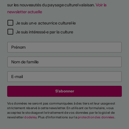
sur les nouveautés du paysage culturel valaisan.
Voir la
newsletter actuelle
TS D'ARTISTES
Je suis un·e acteur·rice culturel·le
Je suis intéressé·e par la culture
Vos données ne seront pas communiquées à des tiers et leur usage est
strictement réservé à cette newsletter. En utilisant ce formulaire, vous
acceptez le stockage et le traitement de vos données par le logiciel de
newsletter
dodeley
. Plus d'informations sur la
protection des données
.