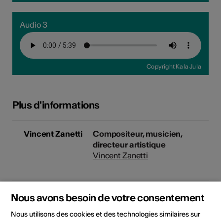
Audio 3
Copyright Kala Jula
Plus d'informations
Vincent Zanetti
Compositeur, musicien,
directeur artistique
Vincent Zanetti
Samba Diabaté
Musicien, compositeur
Nous avons besoin de votre consentement
Samba Diabaté
Nous utilisons des cookies et des technologies similaires sur