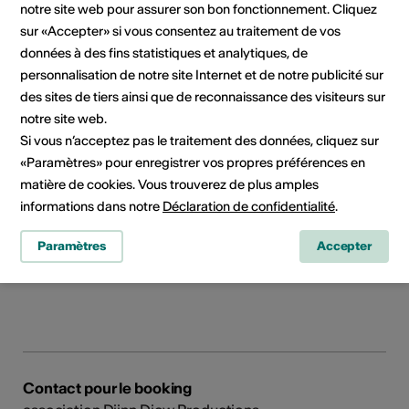
notre site web pour assurer son bon fonctionnement. Cliquez
sur «Accepter» si vous consentez au traitement de vos
données à des fins statistiques et analytiques, de
personnalisation de notre site Internet et de notre publicité sur
Contact direct
des sites de tiers ainsi que de reconnaissance des visiteurs sur
Kala Jula
notre site web.
Monsieur Zanetti Vincent
Si vous n’acceptez pas le traitement des données, cliquez sur
Rue du Bourg aux Favres 24
«Paramètres» pour enregistrer vos propres préférences en
1870 Monthey
matière de cookies. Vous trouverez de plus amples
Téléphone +41 (0)79 401 13 04
informations dans notre
Déclaration de confidentialité
.
Mobile +41 (0)79 401 13 04
E-Mail
Paramètres
Accepter
Site Internet
Contact pour le booking