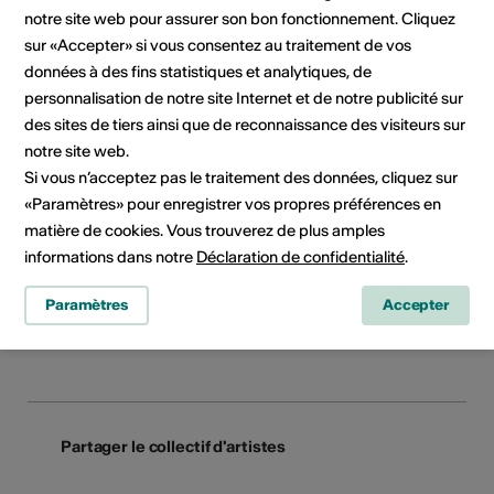
Contact direct
notre site web pour assurer son bon fonctionnement. Cliquez
Die Nachbarn
sur «Accepter» si vous consentez au traitement de vos
E-Mail
données à des fins statistiques et analytiques, de
Site Internet
personnalisation de notre site Internet et de notre publicité sur
des sites de tiers ainsi que de reconnaissance des visiteurs sur
notre site web.
Si vous n’acceptez pas le traitement des données, cliquez sur
Contact pour le booking
«Paramètres» pour enregistrer vos propres préférences en
matière de cookies. Vous trouverez de plus amples
informations dans notre
Déclaration de confidentialité
.
Paramètres
Accepter
Réseaux sociaux
Partager le collectif d'artistes