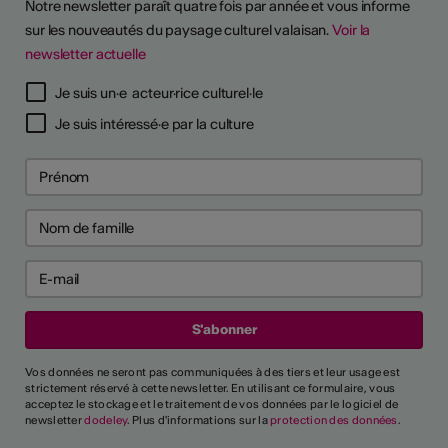
Notre newsletter paraît quatre fois par année et vous informe
sur les nouveautés du paysage culturel valaisan.
Voir la
newsletter actuelle
TS D'ARTISTES
Je suis un·e acteur·rice culturel·le
Je suis intéressé·e par la culture
Vos données ne seront pas communiquées à des tiers et leur usage est
strictement réservé à cette newsletter. En utilisant ce formulaire, vous
acceptez le stockage et le traitement de vos données par le logiciel de
newsletter
dodeley
. Plus d'informations sur la
protection des données
.