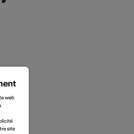
ment
ite web
s
licité
tre site