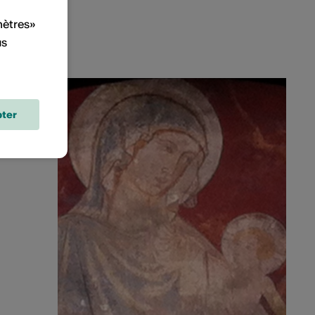
mètres»
us
ter