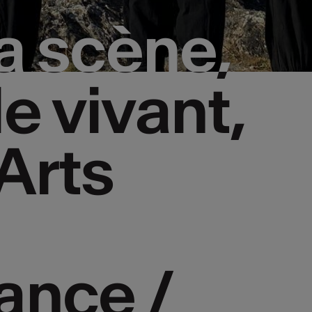
la scène,
la scène,
e vivant,
e vivant,
 Arts
 Arts
ance /
ance /