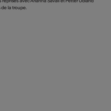
s reprises avec Arianna Savall et Petter Udland
de la troupe.