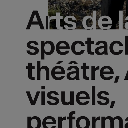
Arts de 
Arts de 
spectacl
spectacl
théâtre,
théâtre,
visuels,
visuels,
perform
perform