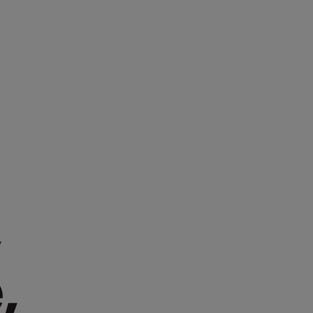
,
,
,
,