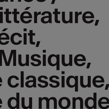
ittérature,
ittérature,
écit,
écit,
 Musique,
 Musique,
 classique
 classique
 du monde
 du monde