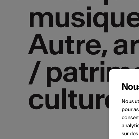
musique 
musique 
Autre, a
Autre, a
/ patrim
/ patrim
culturel
culturel
Nou
Nous ut
pour as
consent
analyti
sur des