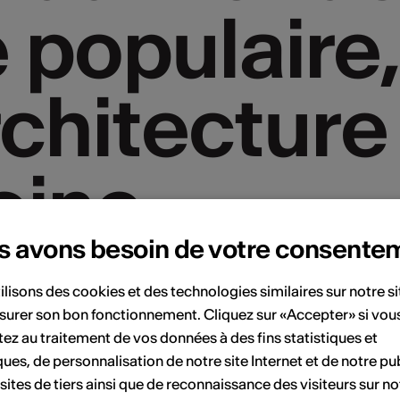
populaire,
populaire,
rchitecture
rchitecture
oine
oine
s avons besoin de votre consente
ilisons des cookies et des technologies similaires sur notre s
surer son bon fonctionnement. Cliquez sur «Accepter» si vou
ez au traitement de vos données à des fins statistiques et
ques, de personnalisation de notre site Internet et de notre pub
 sites de tiers ainsi que de reconnaissance des visiteurs sur no