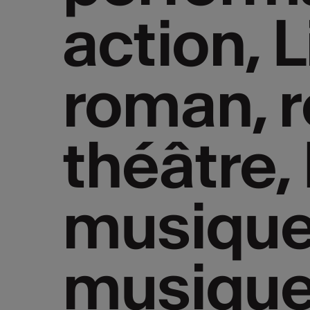
action, L
action, L
roman, r
roman, r
théâtre,
théâtre,
musique
musique
musique
musique