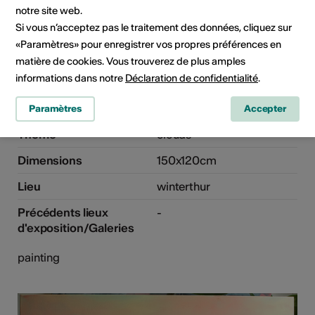
notre site web.
Si vous n’acceptez pas le traitement des données, cliquez sur
«Paramètres» pour enregistrer vos propres préférences en
sleeping clouds, 2021
matière de cookies. Vous trouverez de plus amples
informations dans notre
Déclaration de confidentialité
.
Année
2021
Technique
Acryl auf Leinwand
Paramètres
Accepter
Thème
clouds
Dimensions
150x120cm
Lieu
winterthur
Précédents lieux
-
d'exposition/Galeries
painting