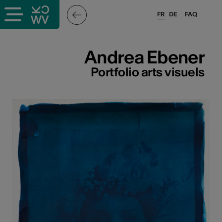
FR
DE
FAQ
ieux culturels
Andrea Ebener
stes pros
Portfolio arts visuels
sateurs
r
e·s
s
hnique