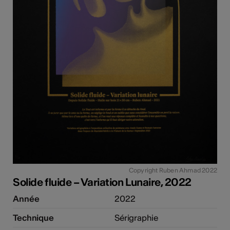
tiques
els
Copyright Ruben Ahmad 2022
Solide fluide – Variation Lunaire, 2022
Année
2022
Technique
Sérigraphie