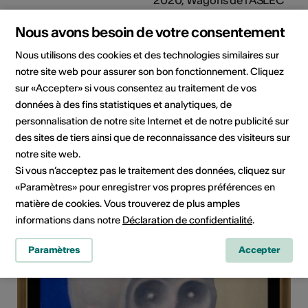
2020, Wagons de l'ASLEC
- Exposition collective
Nous avons besoin de votre consentement
2021
Nous utilisons des cookies et des technologies similaires sur
Portrait du photographe Samuel Devantéry prêt à
notre site web pour assurer son bon fonctionnement. Cliquez
déclencher.
sur «Accepter» si vous consentez au traitement de vos
données à des fins statistiques et analytiques, de
personnalisation de notre site Internet et de notre publicité sur
des sites de tiers ainsi que de reconnaissance des visiteurs sur
notre site web.
Si vous n’acceptez pas le traitement des données, cliquez sur
«Paramètres» pour enregistrer vos propres préférences en
matière de cookies. Vous trouverez de plus amples
informations dans notre
Déclaration de confidentialité
.
Paramètres
Accepter