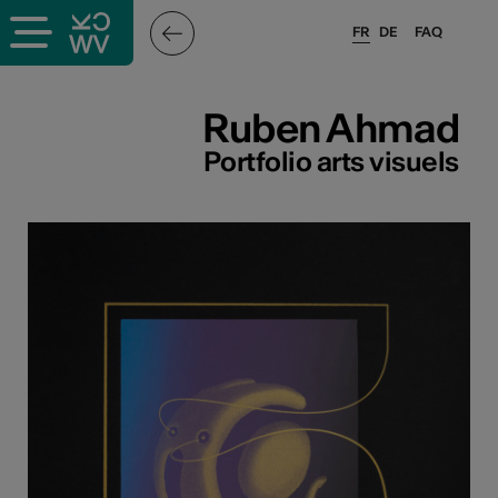
FR
DE
FAQ
ieux culturels
Ruben Ahmad
stes pros
Portfolio arts visuels
sateurs
r
e·s
s
hnique