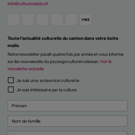
info@culturevalais.ch
Toute l'actualité culturelle du canton dans votre boîte
mails
Notre newsletter paraît quatre fois par année et vous informe
sur les nouveautés du paysage culturel valaisan.
Voir la
newsletter actuelle
TS D'ARTISTES
Je suis un·e acteur·rice culturel·le
Je suis intéressé·e par la culture