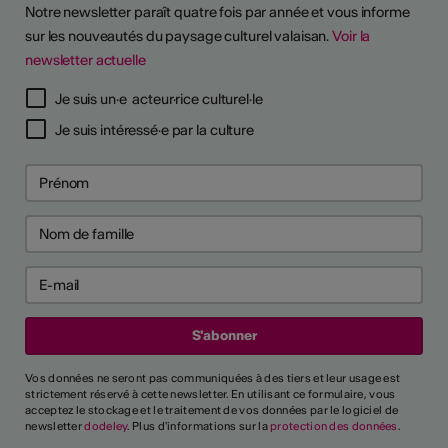
Notre newsletter paraît quatre fois par année et vous informe
sur les nouveautés du paysage culturel valaisan.
Voir la
newsletter actuelle
TS D'ARTISTES
Je suis un·e acteur·rice culturel·le
Je suis intéressé·e par la culture
Vos données ne seront pas communiquées à des tiers et leur usage est
strictement réservé à cette newsletter. En utilisant ce formulaire, vous
acceptez le stockage et le traitement de vos données par le logiciel de
newsletter
dodeley
. Plus d'informations sur la
protection des données
.