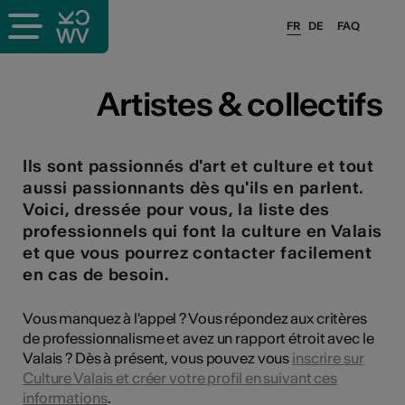
FR
DE
FAQ
ieux culturels
Artistes & collectifs
stes pros
Ils sont passionnés d'art et culture et tout
aussi passionnants dès qu'ils en parlent.
sateurs
Voici, dressée pour vous, la liste des
professionnels qui font la culture en Valais
et que vous pourrez contacter facilement
r
en cas de besoin.
e·s
Vous manquez à l'appel ? Vous répondez aux critères
de professionnalisme et avez un rapport étroit avec le
s
Valais ? Dès à présent, vous pouvez vous
inscrire sur
Culture Valais et créer votre profil en suivant ces
hnique
informations
.